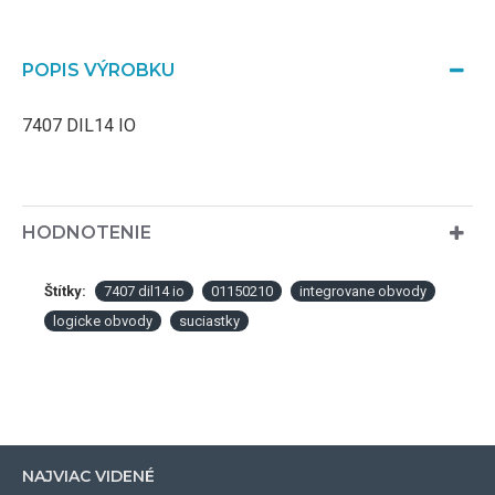
POPIS VÝROBKU
7407 DIL14 IO
HODNOTENIE
Štítky:
7407 dil14 io
01150210
integrovane obvody
logicke obvody
suciastky
NAJVIAC VIDENÉ