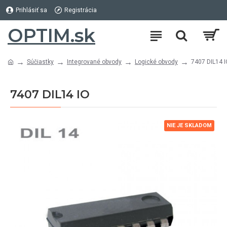
Prihlásiť sa
Registrácia
OPTIM.sk
Súčiastky
Integrované obvody
Logické obvody
7407 DIL14 
7407 DIL14 IO
NIE JE SKLADOM