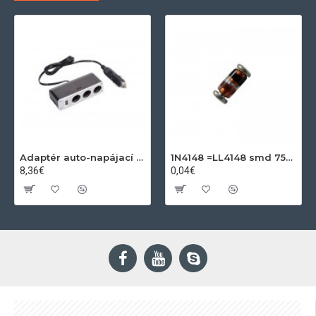
Adaptér auto-napájací 1xkon./3x zdierka- 12/24V, USB 1000mA
1N4148 =LL4148 smd 75V,0.15A SOD80C
8,36€
0,04€