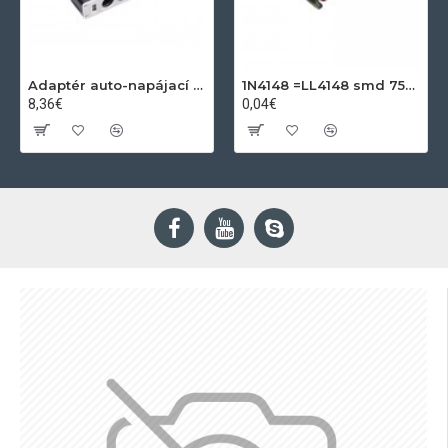
Adaptér auto-napájací 1xkon./3x zdierka- 12/24V, USB 1000mA
1N4148 =LL4148 smd 75V,0.15A SOD80C
8,36€
0,04€