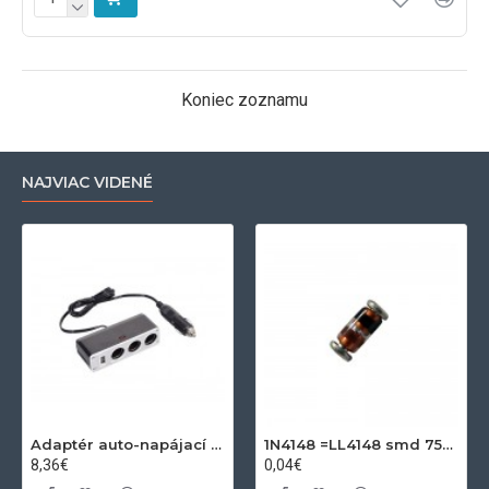
Koniec zoznamu
NAJVIAC VIDENÉ
Adaptér auto-napájací 1xkon./3x zdierka- 12/24V, USB 1000mA
1N4148 =LL4148 smd 75V,0.15A SOD80C
8,36€
0,04€