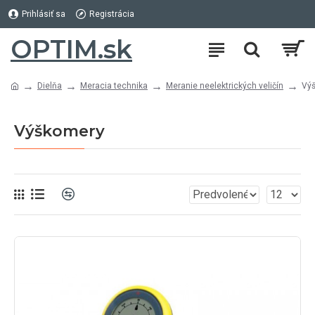
Prihlásiť sa
Registrácia
OPTIM.sk
Dielňa
Meracia technika
Meranie neelektrických veličín
Vý
Výškomery