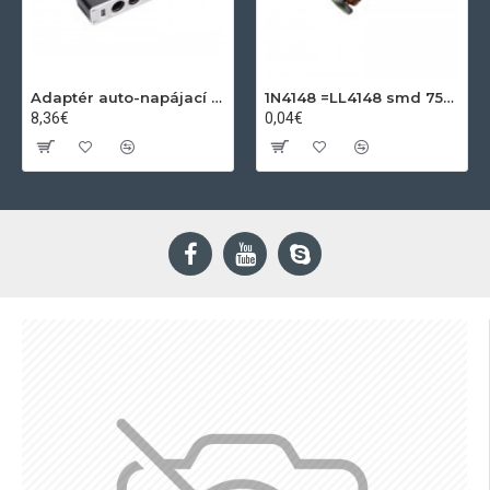
Adaptér auto-napájací 1xkon./3x zdierka- 12/24V, USB 1000mA
1N4148 =LL4148 smd 75V,0.15A SOD80C
8,36€
0,04€