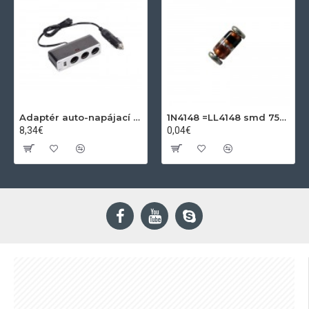
Adaptér auto-napájací 1xkon./3x zdierka- 12/24V, USB 1000mA
1N4148 =LL4148 smd 75V,0.15A SOD80C
8,34€
0,04€