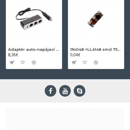
Adaptér auto-napájací 1xkon./3x zdierka- 12/24V, USB 1000mA
1N4148 =LL4148 smd 75V,0.15A SOD80C
8,36€
0,04€