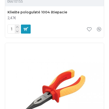
06610155
Kliešte pologuľaté 1004 štiepacie
2,47€