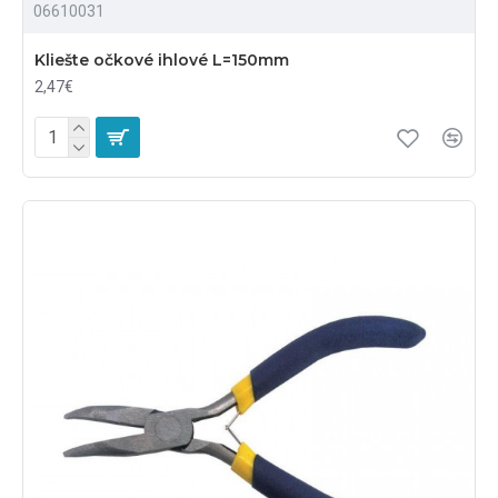
06610031
Kliešte očkové ihlové L=150mm
2,47€