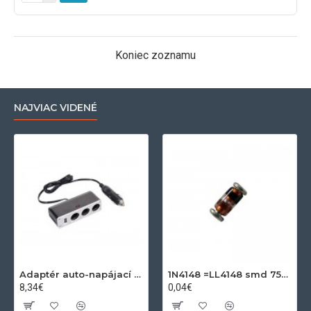
Koniec zoznamu
NAJVIAC VIDENÉ
Adaptér auto-napájací 1xkon./3x zdierka- 12/24V, USB 1000mA
1N4148 =LL4148 smd 75V,0.15A SOD80C
8,34€
0,04€