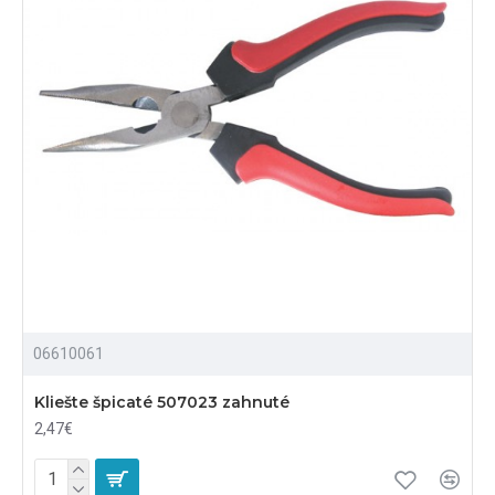
06610061
Kliešte špicaté 507023 zahnuté
2,47€