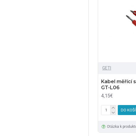
GETI
Kabel měřící 
GT-L06
4,15€
DO KOŠ
Otázka k produkt