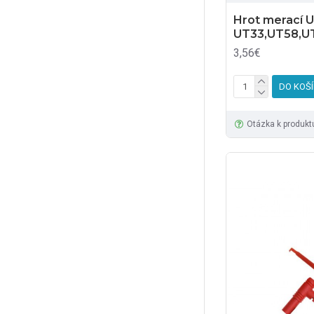
Hrot merací U
UT33,UT58,U
3,56€
DO KOŠ
Otázka k produkt