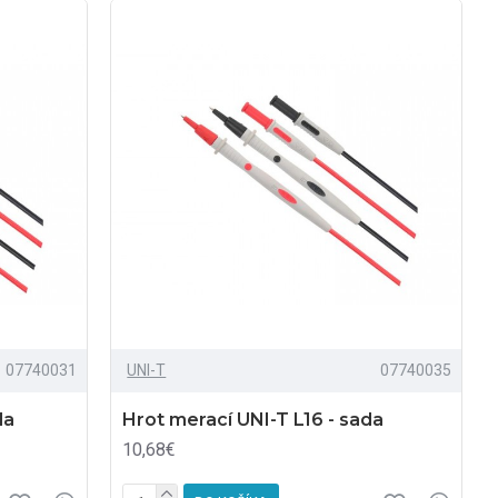
07740031
UNI-T
07740035
da
Hrot merací UNI-T L16 - sada
10,68€