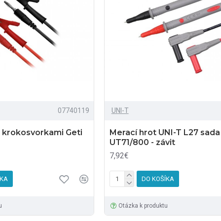
07740119
UNI-T
s krokosvorkami Geti
Merací hrot UNI-T L27 sada
UT71/800 - závit
7,92€
ÍKA
DO KOŠÍKA
u
Otázka k produktu