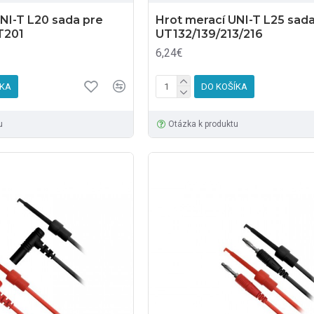
NI-T L20 sada pre
Hrot merací UNI-T L25 sada
T201
UT132/139/213/216
6,24€
ÍKA
DO KOŠÍKA
u
Otázka k produktu