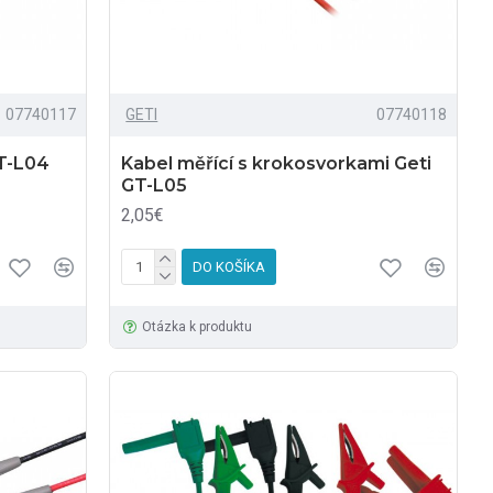
07740117
GETI
07740118
GT-L04
Kabel měřící s krokosvorkami Geti
GT-L05
2,05€
DO KOŠÍKA
Otázka k produktu