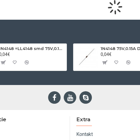
1N4148 =LL4148 smd 75V,0.15A SOD80C
1N4148 75V,0.15A 
0,04€
0,04€
cie
Extra
Kontakt