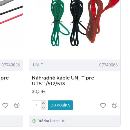
07740096
UNI-T
07740066
 pre
Náhradné káble UNI-T pre
UT511/512/513
30,54€
DO KOŠÍKA
Otázka k produktu