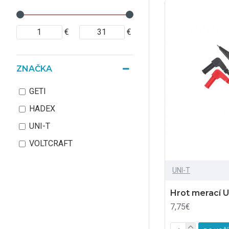
€
€
ZNAČKA
GETI
HADEX
UNI-T
VOLTCRAFT
UNI-T
Hrot merací U
7,75€