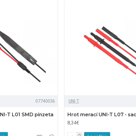
07740036
UNI-T
NI-T L01 SMD pinzeta
Hrot merací UNI-T L07 - sa
8,34€