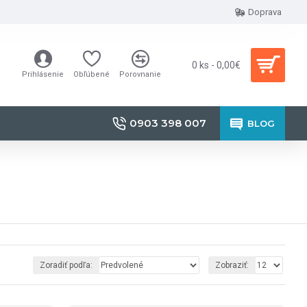
Doprava
0 ks - 0,00€
Prihlásenie
Obľúbené
Porovnanie
0903 398 007
BLOG
Zoradiť podľa:
Zobraziť: