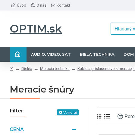
Úvod
O nás
Kontakt
OPTIM.sk
AUDIO, VIDEO, SAT
BIELA TECHNIKA
DOM 
Dielňa
Meracia technika
Káble a príslušenstvo k meracej 
Meracie šnúry
Filter
Vynuluj
Poro
CENA