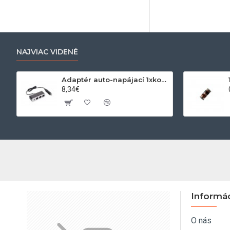
NAJVIAC VIDENÉ
Adaptér auto-napájací 1xkon./3x zdierka- 12/24V, USB 1000mA
8,34€
Informá
O nás