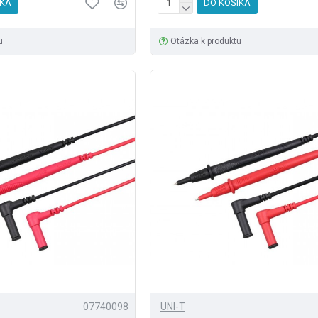
ÍKA
DO KOŠÍKA
u
Otázka k produktu
07740098
UNI-T