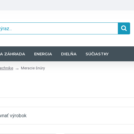
A ZÁHRADA
ENERGIA
DIELŇA
SÚČIASTKY
technike
Meracie šnúry
vnať výrobok