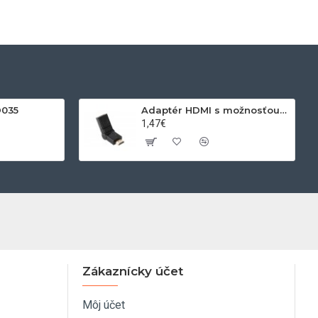
D035
Adaptér HDMI s možnosťou otáčania
1,47€
Zákaznícky účet
Môj účet