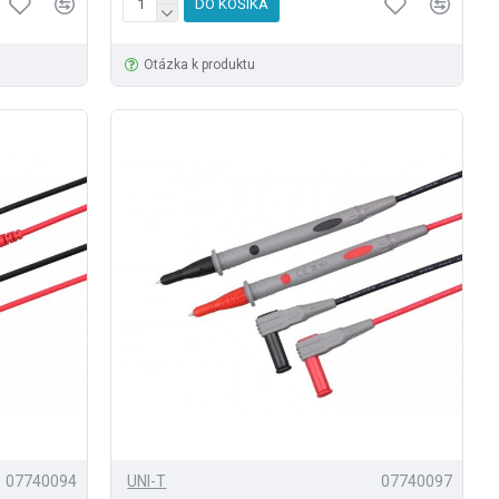
DO KOŠÍKA
Otázka k produktu
07740094
UNI-T
07740097