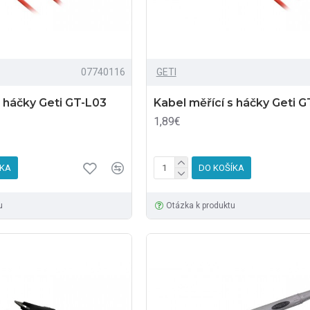
07740116
GETI
s háčky Geti GT-L03
Kabel měřící s háčky Geti 
1,89€
ÍKA
DO KOŠÍKA
u
Otázka k produktu