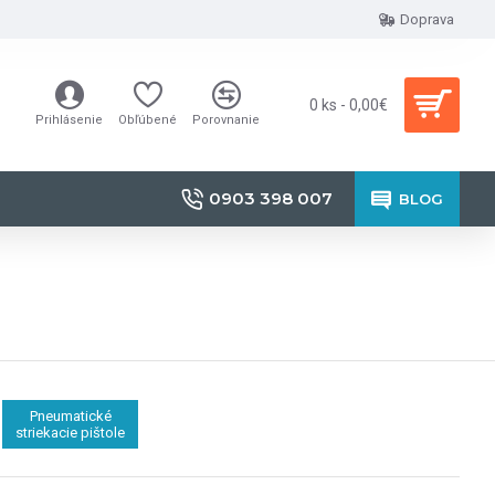
Doprava
0 ks - 0,00€
Prihlásenie
Obľúbené
Porovnanie
0903 398 007
BLOG
Pneumatické
striekacie pištole