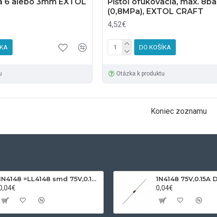
a 6 alebo 3mm EXTOL
Pištoľ ofukovacia, max. 8ba
(0,8MPa), EXTOL CRAFT
4,52€
ÍKA
DO KOŠÍKA
u
Otázka k produktu
Koniec zoznamu
1N4148 =LL4148 smd 75V,0.15A SOD80C
1N4148 75V,0.15A 
0,04€
0,04€