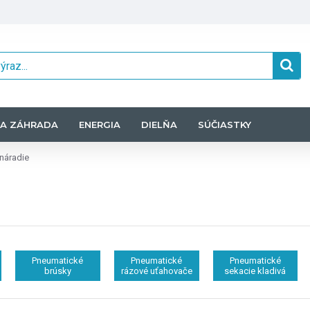
A ZÁHRADA
ENERGIA
DIELŇA
SÚČIASTKY
náradie
Pneumatické
Pneumatické
Pneumatické
brúsky
rázové uťahovače
sekacie kladivá