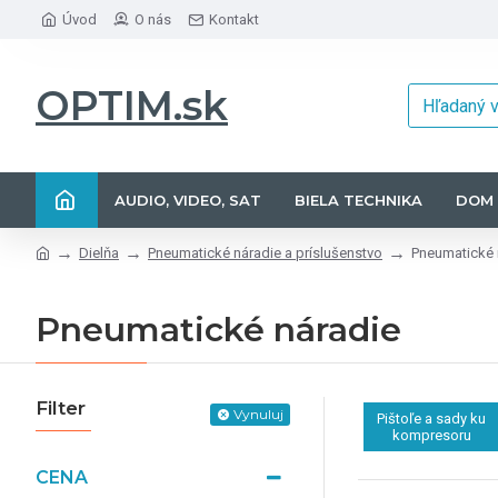
Úvod
O nás
Kontakt
OPTIM.sk
AUDIO, VIDEO, SAT
BIELA TECHNIKA
DOM 
Dielňa
Pneumatické náradie a príslušenstvo
Pneumatické 
Pneumatické náradie
Filter
Vynuluj
Pištoľe a sady ku
kompresoru
CENA