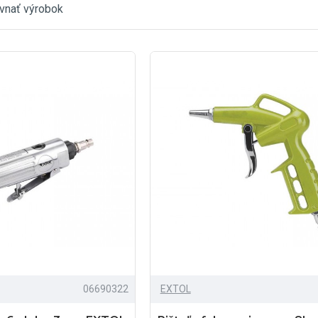
vnať výrobok
06690322
EXTOL