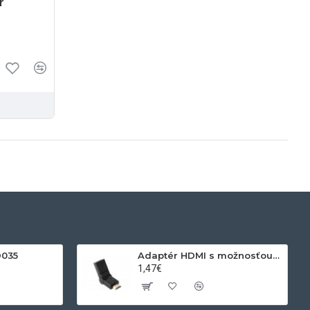
r
D035
Adaptér HDMI s možnosťou otáčania
1,47€