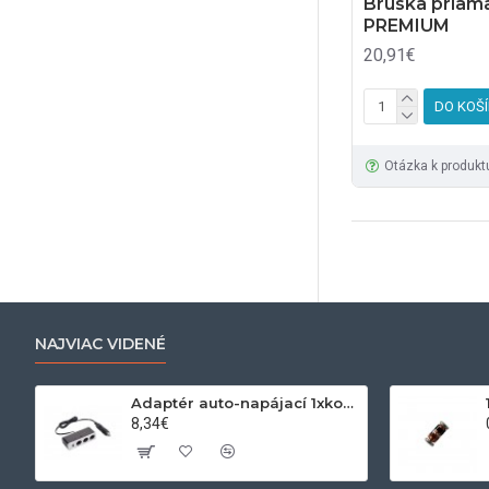
Brúska priam
PREMIUM
20,91€
DO KOŠ
Otázka k produkt
NAJVIAC VIDENÉ
Adaptér auto-napájací 1xkon./3x zdierka- 12/24V, USB 1000mA
8,34€