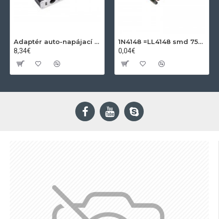
Adaptér auto-napájací 1xkon./3x zdierka- 12/24V, USB 1000mA
1N4148 =LL4148 smd 75V,0.15A SOD80C
8,34€
0,04€