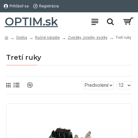
Prihlásiť sa
Registrácia
OPTIM.sk
Dielňa
Ručné náradie
Zveráky, zvierky, svorky
Tretí ruky
Tretí ruky