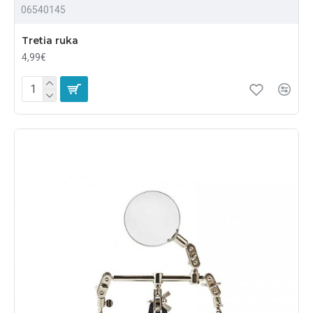
06540145
Tretia ruka
4,99€