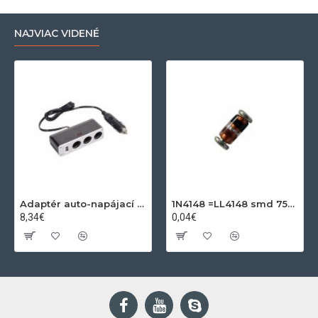
NAJVIAC VIDENÉ
Adaptér auto-napájací 1xkon./3x zdierka- 12/24V, USB 1000mA
1N4148 =LL4148 smd 75V,0.15A SOD80C
8,34€
0,04€