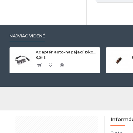
NAJVIAC VIDENÉ
Adaptér auto-napájací 1xkon./3x zdierka- 12/24V, USB 1000mA
8,36€
Informá