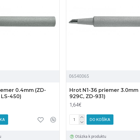
06540065
riemer 0.4mm (ZD-
Hrot N1-36 priemer 3.0mm 
 LS-450)
929C, ZD-931)
1,64€
ÍKA
DO KOŠÍKA
u
Otázka k produktu