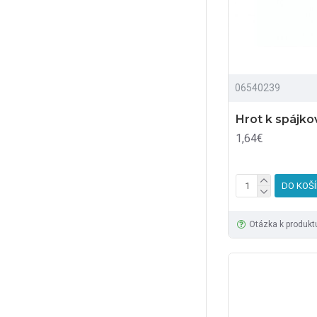
06540239
Hrot k spájk
1,64€
DO KOŠ
Otázka k produkt