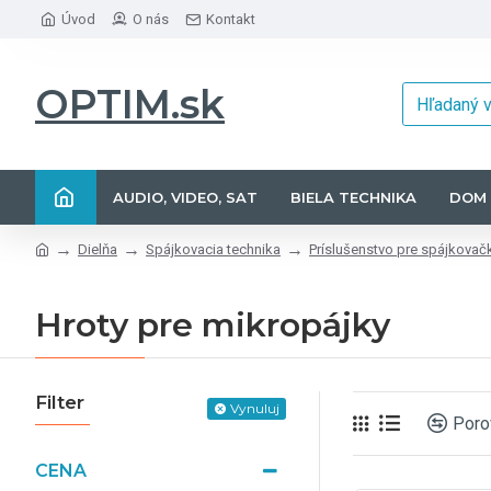
Úvod
O nás
Kontakt
OPTIM.sk
AUDIO, VIDEO, SAT
BIELA TECHNIKA
DOM 
Dielňa
Spájkovacia technika
Príslušenstvo pre spájkovač
Hroty pre mikropájky
Filter
Vynuluj
Poro
CENA