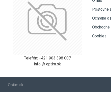
O nás
Poštovné 
Ochrana o
Obchodné 
Cookies
Telefón: +421 903 398 007
info @ optim.sk
Optim.sk