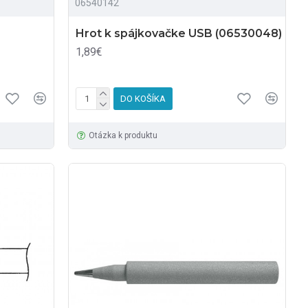
06540142
Hrot k spájkovačke USB (06530048)
1,89€
DO KOŠÍKA
Otázka k produktu