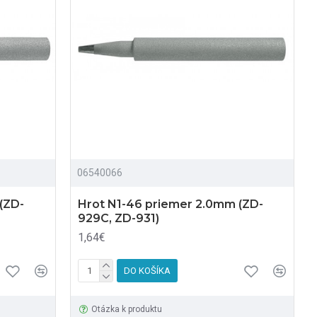
06540066
(ZD-
Hrot N1-46 priemer 2.0mm (ZD-
929C, ZD-931)
1,64€
DO KOŠÍKA
Otázka k produktu