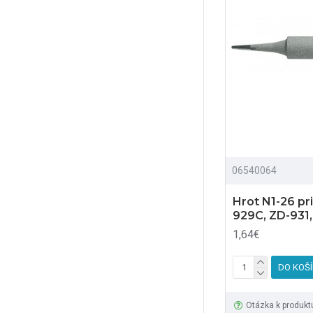
06540064
Hrot N1-26 p
929C, ZD-931,
1,64€
DO KOŠ
Otázka k produkt