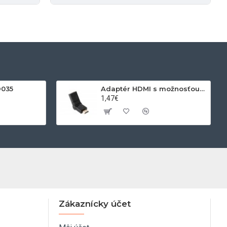
D035
Adaptér HDMI s možnosťou otáčania
1,47€
Zákaznícky účet