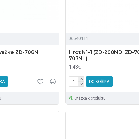
06540111
ovačke ZD-708N
Hrot N1-1 (ZD-200ND, ZD-7
707NL)
1,43€
ÍKA
DO KOŠÍKA
u
Otázka k produktu