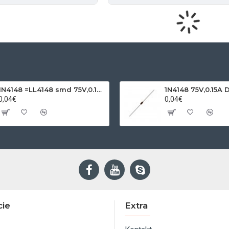
1N4148 =LL4148 smd 75V,0.15A SOD80C
1N4148 75V,0.15A 
0,04€
0,04€
cie
Extra