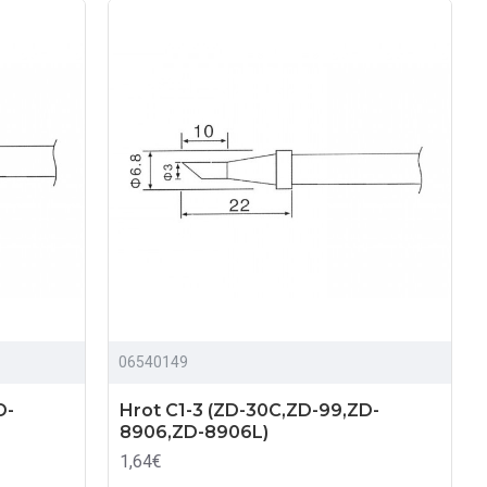
06540149
D-
Hrot C1-3 (ZD-30C,ZD-99,ZD-
8906,ZD-8906L)
1,64€