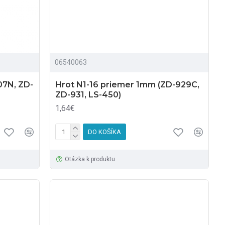
06540063
07N, ZD-
Hrot N1-16 priemer 1mm (ZD-929C,
ZD-931, LS-450)
1,64€
DO KOŠÍKA
Otázka k produktu