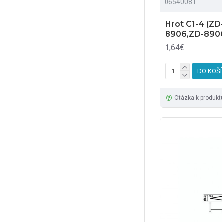
06540081
Hrot C1-4 (Z
8906,ZD-890
1,64€
DO KOŠ
Otázka k produkt