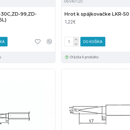
06540120
D-30C,ZD-99,ZD-
Hrot k spájkovačke LKR-50
6L)
1,22€
ÍKA
DO KOŠÍKA
u
Otázka k produktu