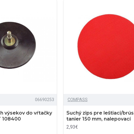
06690253
COMPASS
h výsekov do vŕtačky
Suchý zips pre leštiaci/brús
 108400
tanier 150 mm, nalepovací
2,93€