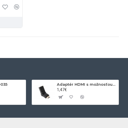
D035
Adaptér HDMI s možnosťou otáčania
1,47€