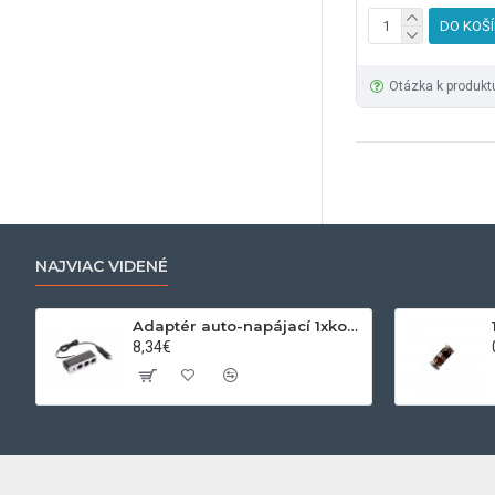
DO KOŠ
Otázka k produkt
NAJVIAC VIDENÉ
Adaptér auto-napájací 1xkon./3x zdierka- 12/24V, USB 1000mA
8,34€