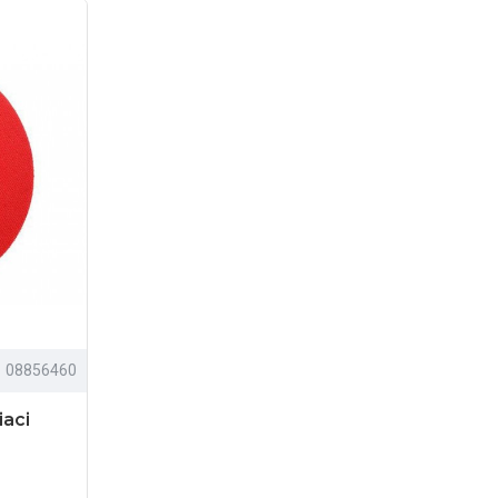
08856460
iaci