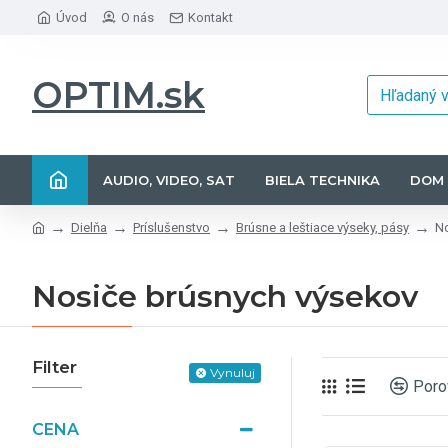
Úvod
O nás
Kontakt
OPTIM.sk
AUDIO, VIDEO, SAT
BIELA TECHNIKA
DOM 
Dielňa
Príslušenstvo
Brúsne a leštiace výseky, pásy
No
Nosiče brúsnych výsekov
Filter
Vynuluj
Poro
CENA