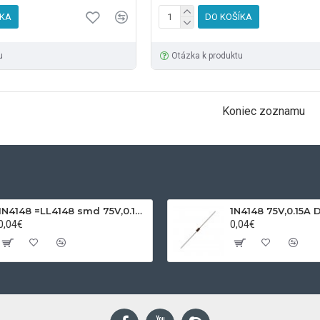
ÍKA
DO KOŠÍKA
u
Otázka k produktu
Koniec zoznamu
1N4148 =LL4148 smd 75V,0.15A SOD80C
1N4148 75V,0.15A 
0,04€
0,04€