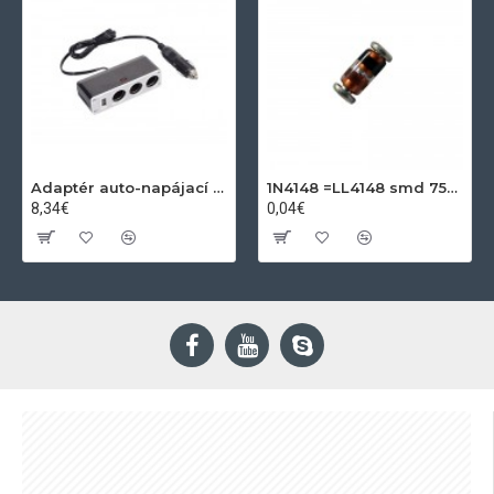
Adaptér auto-napájací 1xkon./3x zdierka- 12/24V, USB 1000mA
1N4148 =LL4148 smd 75V,0.15A SOD80C
8,34€
0,04€