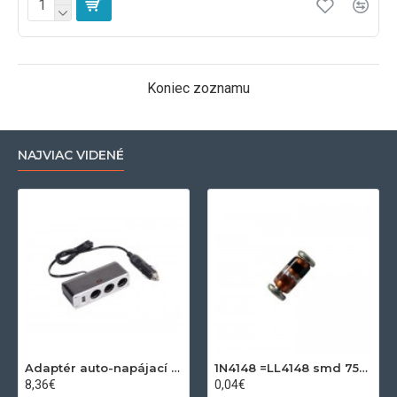
Koniec zoznamu
NAJVIAC VIDENÉ
Adaptér auto-napájací 1xkon./3x zdierka- 12/24V, USB 1000mA
1N4148 =LL4148 smd 75V,0.15A SOD80C
8,36€
0,04€