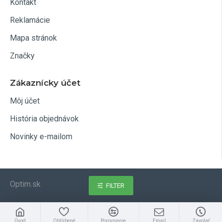
Kontakt
Reklamácie
Mapa stránok
Značky
Zákaznícky účet
Môj účet
História objednávok
Novinky e-mailom
Optim.sk
FILTER
Úvod
Obľúbené
Porovnanie
Email
Zavolať