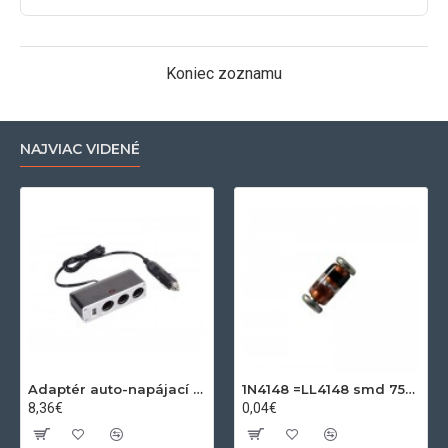
Koniec zoznamu
NAJVIAC VIDENÉ
Adaptér auto-napájací 1xkon./3x zdierka- 12/24V, USB 1000mA
1N4148 =LL4148 smd 75V,0.15A SOD80C
8,36€
0,04€