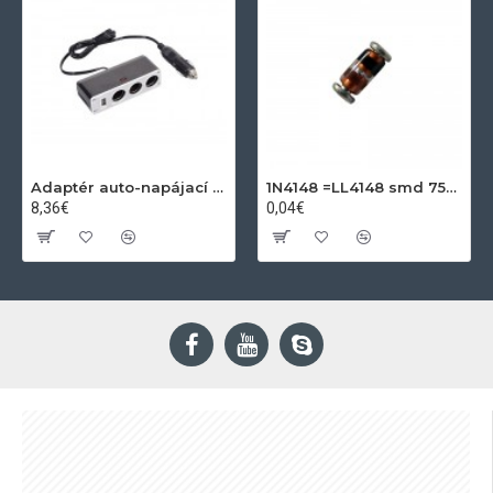
Adaptér auto-napájací 1xkon./3x zdierka- 12/24V, USB 1000mA
1N4148 =LL4148 smd 75V,0.15A SOD80C
8,36€
0,04€