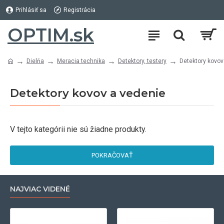
Prihlásiť sa
Registrácia
OPTIM.sk
Dielňa
Meracia technika
Detektory, testery
Detektory kovov
Detektory kovov a vedenie
V tejto kategórii nie sú žiadne produkty.
POKRAČOVAŤ
NAJVIAC VIDENÉ