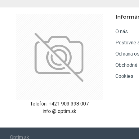
Informá
O nás
Poštovné 
Ochrana o
Obchodné 
Cookies
Telefón: +421 903 398 007
info @ optim.sk
Optim.sk