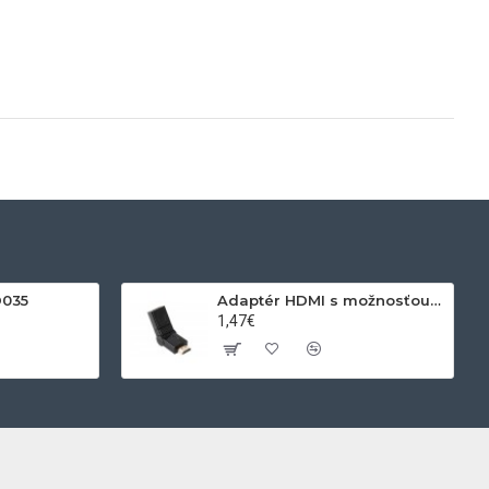
D035
Adaptér HDMI s možnosťou otáčania
1,47€