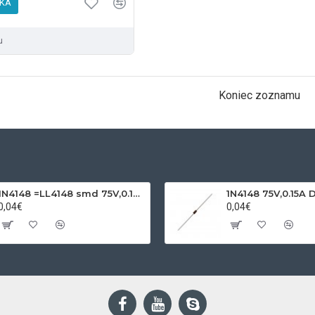
ÍKA
u
Koniec zoznamu
1N4148 =LL4148 smd 75V,0.15A SOD80C
1N4148 75V,0.15A 
0,04€
0,04€