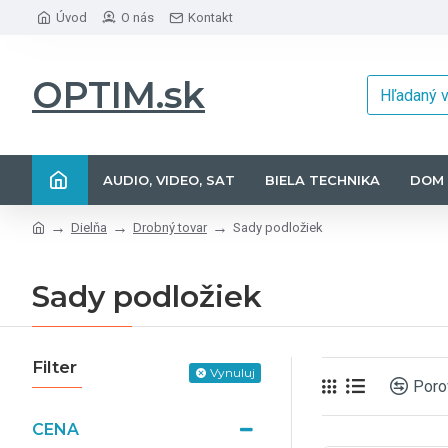
Úvod
O nás
Kontakt
OPTIM.sk
AUDIO, VIDEO, SAT
BIELA TECHNIKA
DOM 
Dielňa
Drobný tovar
Sady podložiek
Sady podložiek
Filter
Vynuluj
Poro
CENA