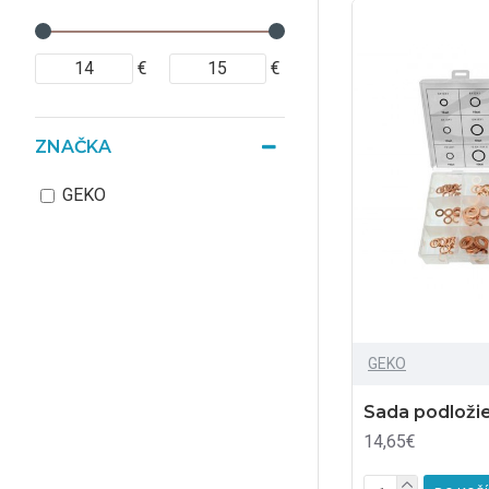
€
€
ZNAČKA
GEKO
GEKO
Sada podloži
14,65€