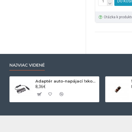
DO KOŠ
Otázka k produkt
NAJVIAC VIDENÉ
Adaptér auto-napájací 1xkon./3x zdierka- 12/24V, USB 1000mA
8,36€