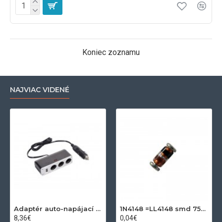
Koniec zoznamu
NAJVIAC VIDENÉ
Adaptér auto-napájací 1xkon./3x zdierka- 12/24V, USB 1000mA
1N4148 =LL4148 smd 75V,0.15A SOD80C
8,36€
0,04€