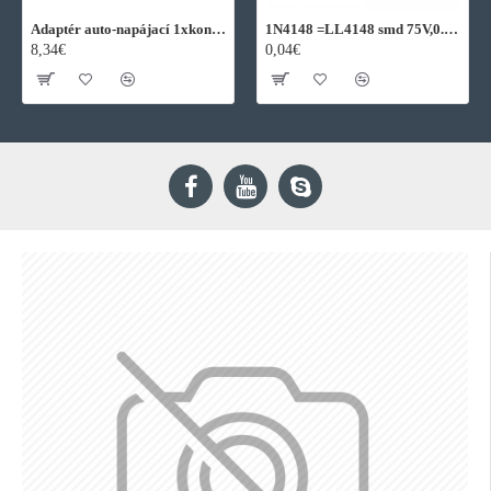
Adaptér auto-napájací 1xkon./3x zdierka- 12/24V, USB 1000mA
1N4148 =LL4148 smd 75V,0.15A SOD80C
8,34€
0,04€