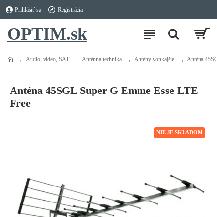
Prihlásiť sa
Registrácia
OPTIM.sk
Audio, video, SAT
Anténna technika
Antény vonkajšie
Anténa 45S
Anténa 45SGL Super G Emme Esse LTE
Free
NIE JE SKLADOM