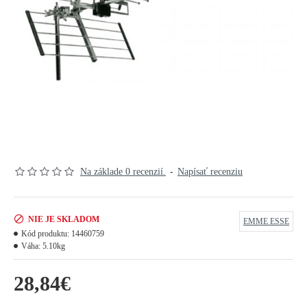
Na základe 0 recenzií.
-
Napísať recenziu
NIE JE SKLADOM
EMME ESSE
Kód produktu:
14460759
Váha:
5.10kg
28,84€