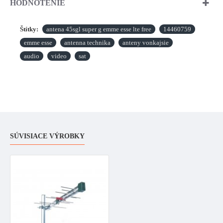
HODNOTENIE
Štítky:
antena 45sgl super g emme esse lte free
14460759
emme esse
antenna technika
anteny vonkajsie
audio
video
sat
SÚVISIACE VÝROBKY