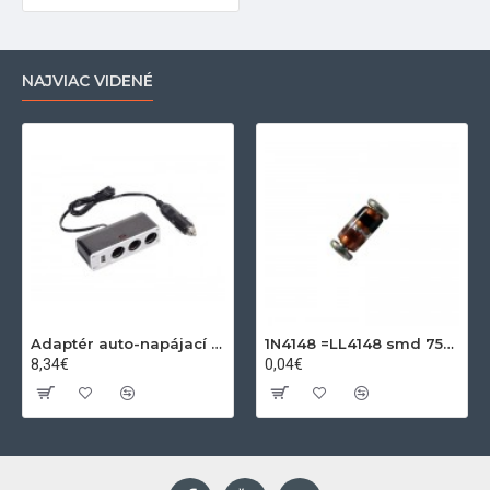
NAJVIAC VIDENÉ
Adaptér auto-napájací 1xkon./3x zdierka- 12/24V, USB 1000mA
1N4148 =LL4148 smd 75V,0.15A SOD80C
8,34€
0,04€