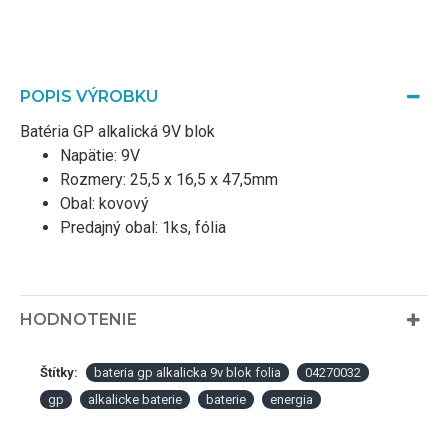
POPIS VÝROBKU
Batéria GP alkalická 9V blok
Napätie: 9V
Rozmery: 25,5 x 16,5 x 47,5mm
Obal: kovový
Predajný obal: 1ks, fólia
HODNOTENIE
Štítky:
bateria gp alkalicka 9v blok folia
04270032
gp
alkalicke baterie
baterie
energia