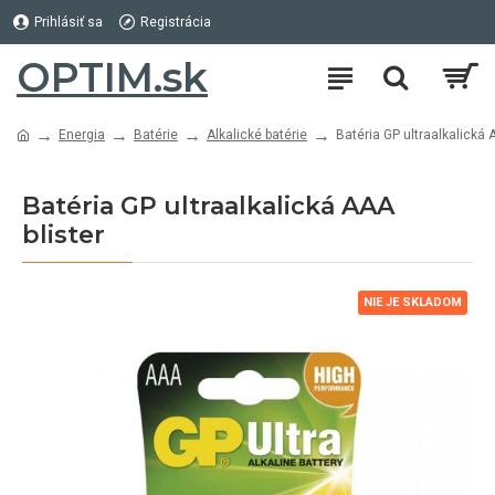
Prihlásiť sa
Registrácia
OPTIM.sk
Energia
Batérie
Alkalické batérie
Batéria GP ultraalkalická 
Batéria GP ultraalkalická AAA
blister
NIE JE SKLADOM