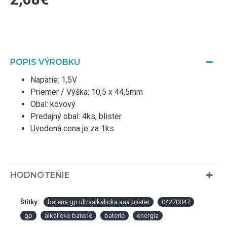
POPIS VÝROBKU
Napätie: 1,5V
Priemer / Výška: 10,5 x 44,5mm
Obal: kovový
Predajný obal: 4ks, blister
Uvedená cena je za 1ks
HODNOTENIE
Štítky:
bateria gp ultraalkalicka aaa blister
04270047
gp
alkalicke baterie
baterie
energia