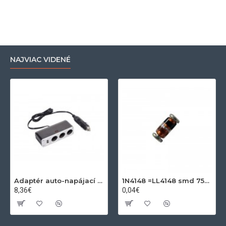
NAJVIAC VIDENÉ
Adaptér auto-napájací 1xkon./3x zdierka- 12/24V, USB 1000mA
1N4148 =LL4148 smd 75V,0.15A SOD80C
8,36€
0,04€