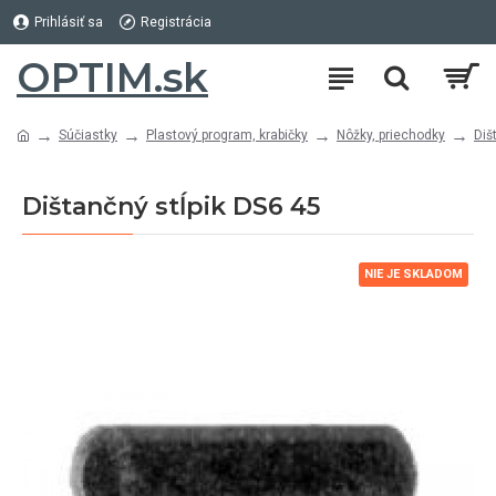
Prihlásiť sa
Registrácia
OPTIM.sk
Súčiastky
Plastový program, krabičky
Nôžky, priechodky
Diš
Dištančný stĺpik DS6 45
NIE JE SKLADOM