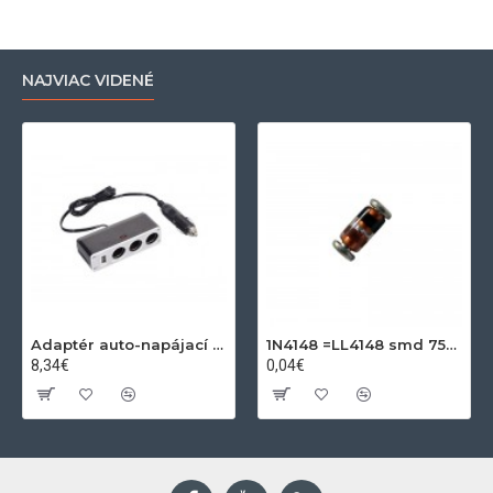
NAJVIAC VIDENÉ
Adaptér auto-napájací 1xkon./3x zdierka- 12/24V, USB 1000mA
1N4148 =LL4148 smd 75V,0.15A SOD80C
8,34€
0,04€