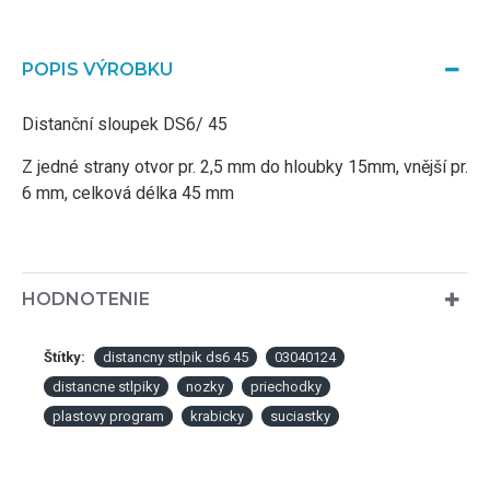
POPIS VÝROBKU
Distanční sloupek DS6/ 45
Z jedné strany otvor pr. 2,5 mm do hloubky 15mm, vnější pr.
6 mm, celková délka 45 mm
HODNOTENIE
Štítky:
distancny stlpik ds6 45
03040124
distancne stlpiky
nozky
priechodky
plastovy program
krabicky
suciastky