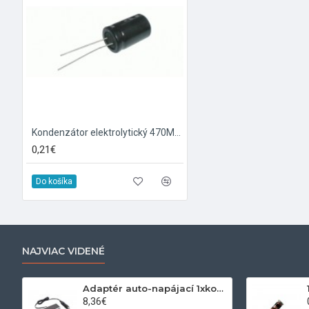
Kondenzátor elektrolytický 470M/35V 10x16-5 105*C rad.C
0,21€
Do košíka
NAJVIAC VIDENÉ
Adaptér auto-napájací 1xkon./3x zdierka- 12/24V, USB 1000mA
8,36€