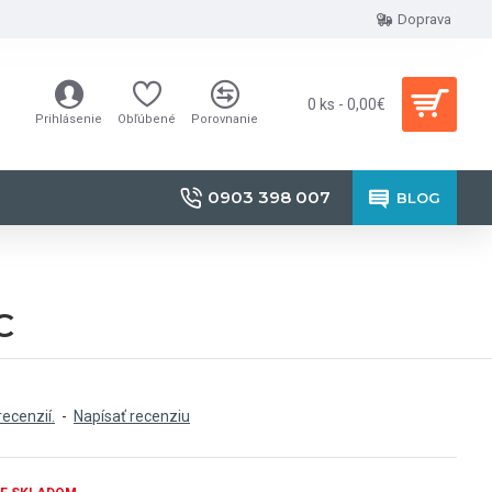
Doprava
0 ks - 0,00€
Prihlásenie
Obľúbené
Porovnanie
0903 398 007
BLOG
C
recenzií.
-
Napísať recenziu