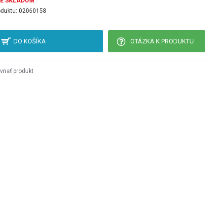
JE SKLADOM
oduktu:
02060158
DO KOŠÍKA
OTÁZKA K PRODUKTU
vnať produkt