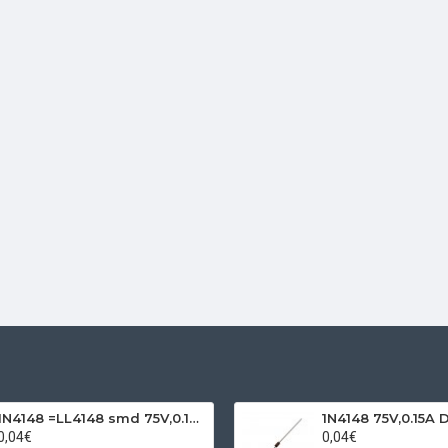
1N4148 =LL4148 smd 75V,0.15A SOD80C
1N4148 75V,0.15A 
0,04€
0,04€