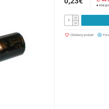
0,23€
NIE 
Kód pr
Obľúbený produkt
Poro