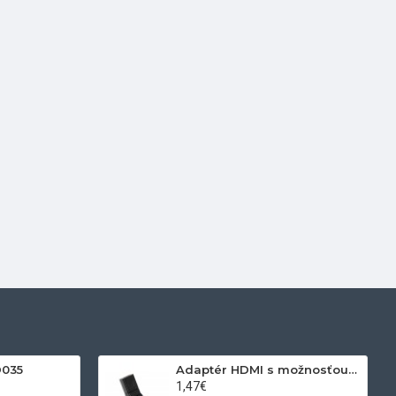
D035
Adaptér HDMI s možnosťou otáčania
1,47€