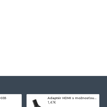
D035
Adaptér HDMI s možnosťou otáčania
1,47€