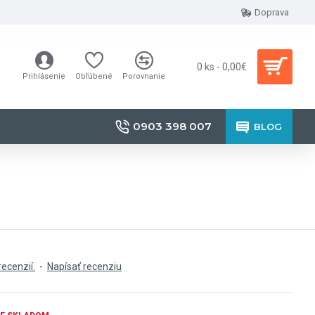
Doprava
0 ks - 0,00€
Prihlásenie
Obľúbené
Porovnanie
0903 398 007
BLOG
recenzií.
-
Napísať recenziu