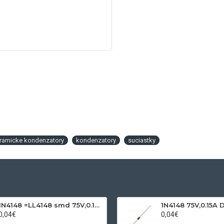
ramicke kondenzatory
kondenzatory
suciastky
1N4148 =LL4148 smd 75V,0.15A SOD80C
1N4148 75V,0.15A 
0,04€
0,04€