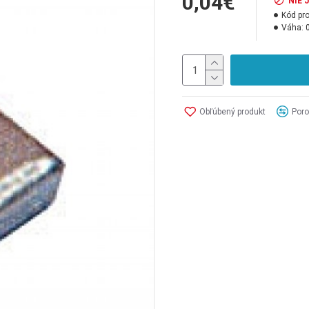
0,04€
NIE 
Kód pr
Váha:
Obľúbený produkt
Poro