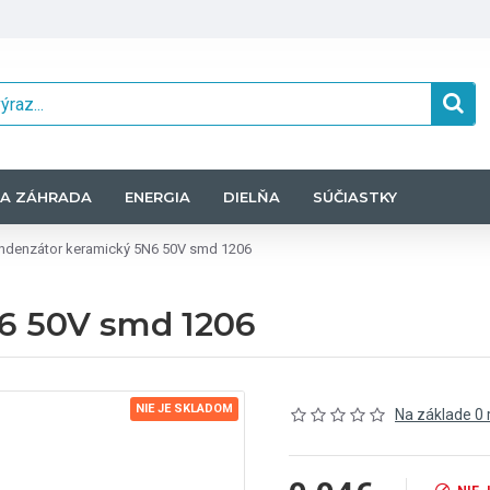
A ZÁHRADA
ENERGIA
DIELŇA
SÚČIASTKY
ndenzátor keramický 5N6 50V smd 1206
6 50V smd 1206
NIE JE SKLADOM
Na základe 0 