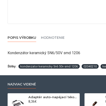
POPIS VÝROBKU
HODNOTENIE
Kondenzátor keramický 5N6/50V smd 1206
Štítky:
kondenzator keramicky 5n6 50v smd 1206
02040210
ke
NAJVIAC VIDENÉ
Adaptér auto-napájací 1xkon./3x zdierka- 12/24V, USB 1000mA
8,36€