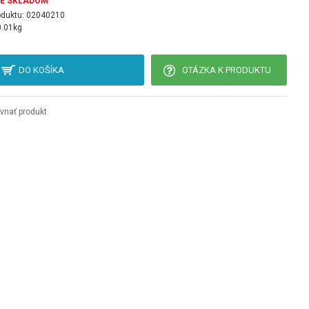
JE SKLADOM
oduktu:
02040210
0.01kg
DO KOŠÍKA
OTÁZKA K PRODUKTU
vnať produkt