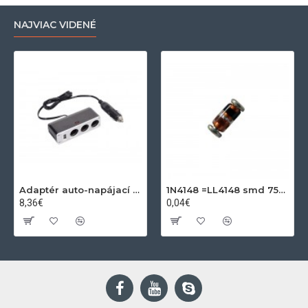
NAJVIAC VIDENÉ
Adaptér auto-napájací 1xkon./3x zdierka- 12/24V, USB 1000mA
1N4148 =LL4148 smd 75V,0.15A SOD80C
8,36€
0,04€