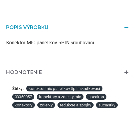
POPIS VÝROBKU
Konektor MIC panel kov 5PIN šroubovací
HODNOTENIE
Štítky:
konektor mic panel kov 5pin skrutkovaci
03350057
konektory a zdierky mic
speakon
konektory
zdierky
redukcie a spojky
suciastky