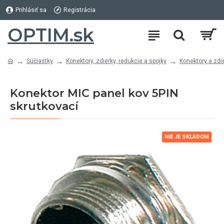
Prihlásiť sa
Registrácia
OPTIM.sk
Súčiastky
Konektory, zdierky, redukcie a spojky
Konektory a zdi
Konektor MIC panel kov 5PIN
skrutkovací
NIE JE SKLADOM