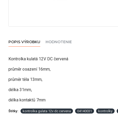
POPIS VÝROBKU
HODNOTENIE
Kontrolka kulatá 12V DC červená
průměr osazení 16mm,
průměr těla 13mm,
délka 31mm,
délka kontaktů 7mm
Štítky:
kontrolka gulata 12v dc cervena
04140031
kontrolky