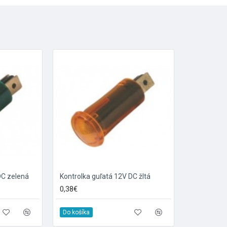
DC zelená
Kontrolka guľatá 12V DC žltá
0,38€
Do košíka