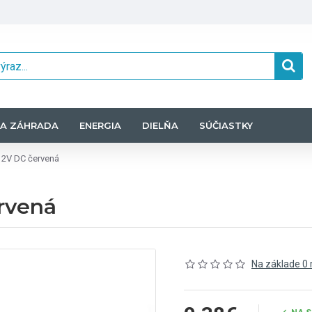
A ZÁHRADA
ENERGIA
DIELŇA
SÚČIASTKY
12V DC červená
ervená
Na základe 0 