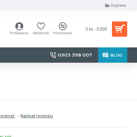
Doprava
0 ks - 0,00€
Prihlásenie
Obľúbené
Porovnanie
0903 398 007
BLOG
recenzií.
-
Napísať recenziu