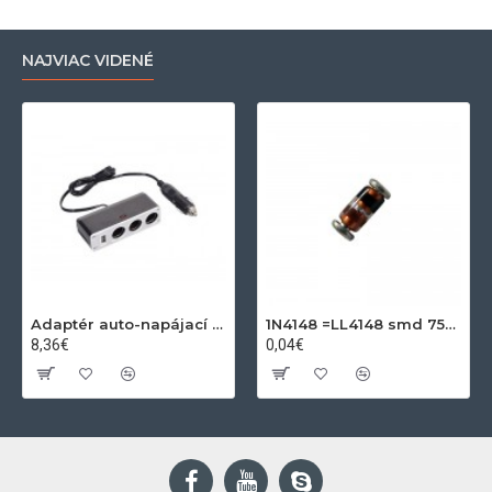
NAJVIAC VIDENÉ
Adaptér auto-napájací 1xkon./3x zdierka- 12/24V, USB 1000mA
1N4148 =LL4148 smd 75V,0.15A SOD80C
8,36€
0,04€