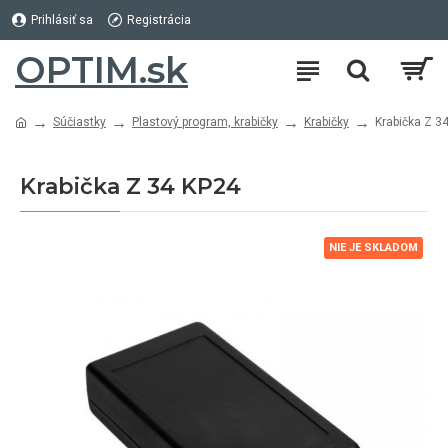
Prihlásiť sa
Registrácia
OPTIM.sk
Súčiastky
Plastový program, krabičky
Krabičky
Krabička Z 3
Krabička Z 34 KP24
NIE JE SKLADOM