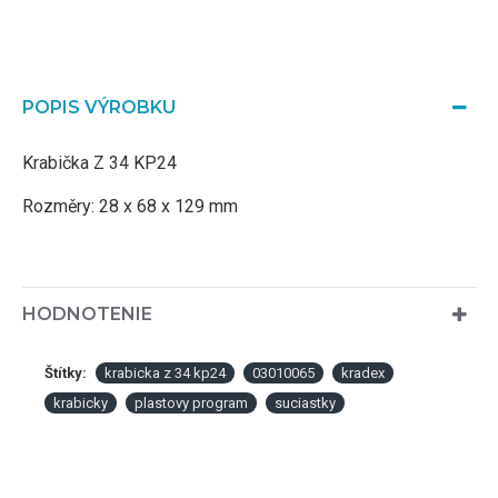
POPIS VÝROBKU
Krabička Z 34 KP24
Rozměry: 28 x 68 x 129 mm
HODNOTENIE
Štítky:
krabicka z 34 kp24
03010065
kradex
krabicky
plastovy program
suciastky