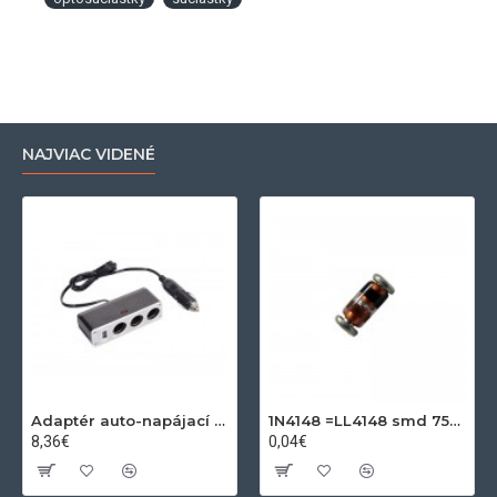
NAJVIAC VIDENÉ
Adaptér auto-napájací 1xkon./3x zdierka- 12/24V, USB 1000mA
1N4148 =LL4148 smd 75V,0.15A SOD80C
8,36€
0,04€