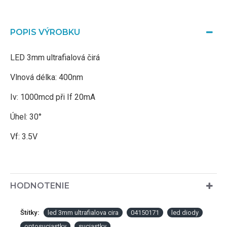
POPIS VÝROBKU
LED 3mm ultrafialová čirá
Vlnová délka: 400nm
Iv: 1000mcd při If 20mA
Úhel: 30°
Vf: 3.5V
HODNOTENIE
Štítky:
led 3mm ultrafialova cira
04150171
led diody
optosuciastky
suciastky