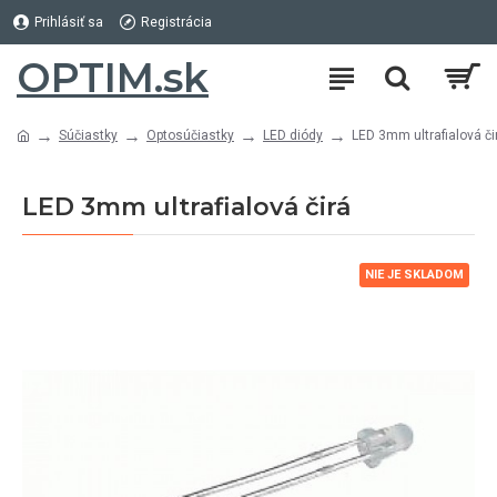
Prihlásiť sa
Registrácia
OPTIM.sk
Súčiastky
Optosúčiastky
LED diódy
LED 3mm ultrafialová či
LED 3mm ultrafialová čirá
NIE JE SKLADOM