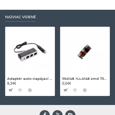
NAJVIAC VIDENÉ
Adaptér auto-napájací 1xkon./3x zdierka- 12/24V, USB 1000mA
1N4148 =LL4148 smd 75V,0.15A SOD80C
8,34€
0,04€