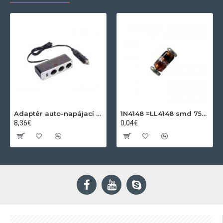
Adaptér auto-napájací 1xkon./3x zdierka- 12/24V, USB 1000mA
1N4148 =LL4148 smd 75V,0.15A SOD80C
8,36€
0,04€