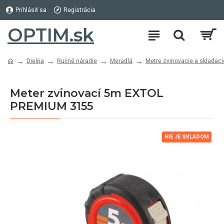
Prihlásiť sa
Registrácia
OPTIM.sk
Dielňa
Ručné náradie
Meradlá
Metre zvinovacie a skladaci
Meter zvinovací 5m EXTOL
PREMIUM 3155
NIE JE SKLADOM