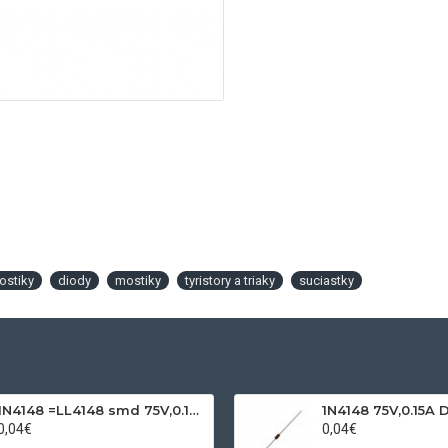
ostiky
diody
mostiky
tyristory a triaky
suciastky
1N4148 =LL4148 smd 75V,0.15A SOD80C
1N4148 75V,0.15A 
0,04€
0,04€