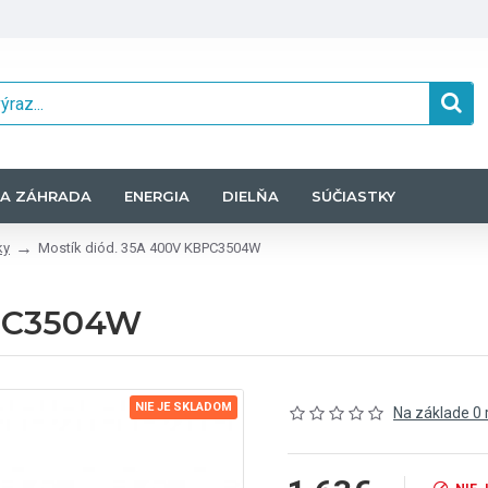
A ZÁHRADA
ENERGIA
DIELŇA
SÚČIASTKY
ky
Mostík diód. 35A 400V KBPC3504W
BPC3504W
NIE JE SKLADOM
Na základe 0 