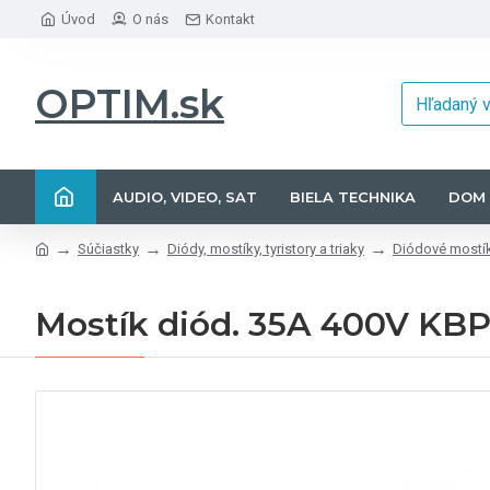
Úvod
O nás
Kontakt
OPTIM.sk
AUDIO, VIDEO, SAT
BIELA TECHNIKA
DOM 
Súčiastky
Diódy, mostíky, tyristory a triaky
Diódové mostí
Mostík diód. 35A 400V K