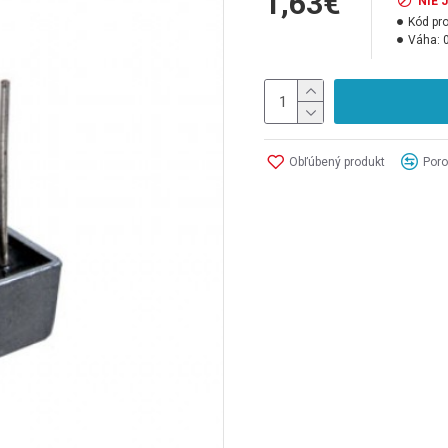
1,63€
NIE 
Kód pr
Váha:
Obľúbený produkt
Poro