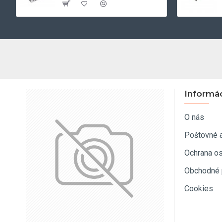
Informá
O nás
Poštovné 
Ochrana o
Obchodné 
Cookies