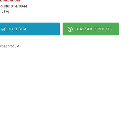
JE SKLADOM
oduktu:
01470044
0.01kg
DO KOŠÍKA
OTÁZKA K PRODUKTU
vnať produkt