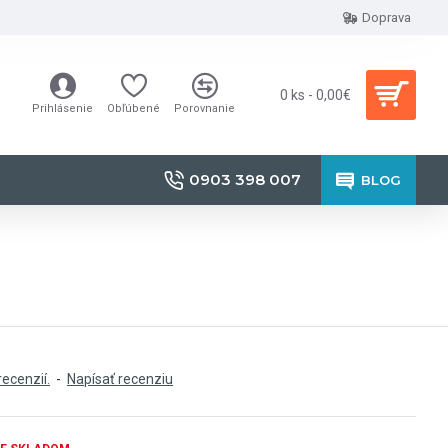
Doprava
0 ks - 0,00€
Prihlásenie
Obľúbené
Porovnanie
0903 398 007
BLOG
recenzií.
-
Napísať recenziu