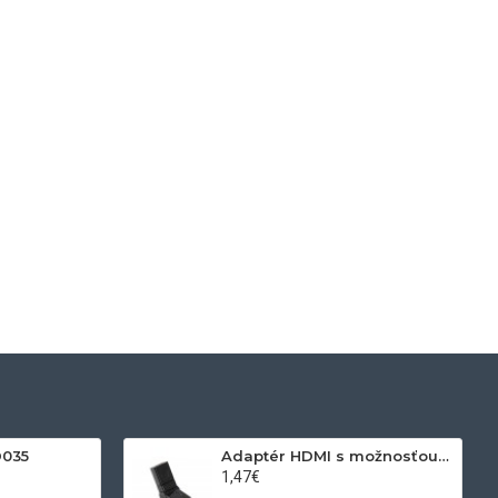
D035
Adaptér HDMI s možnosťou otáčania
1,47€