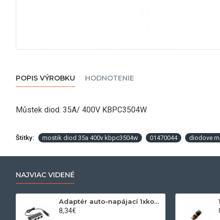
POPIS VÝROBKU
HODNOTENIE
Můstek diod. 35A/ 400V KBPC3504W
Štítky:
mostik diod 35a 400v kbpc3504w
01470044
diodove m
NAJVIAC VIDENÉ
Adaptér auto-napájací 1xkon./3x zdierka- 12/24V, USB 1000mA
8,34€