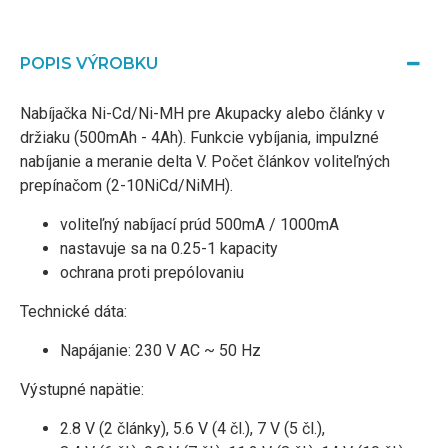
POPIS VÝROBKU
Nabíjačka Ni-Cd/Ni-MH pre Akupacky alebo články v
držiaku (500mAh - 4Ah). Funkcie vybíjania, impulzné
nabíjanie a meranie delta V. Počet článkov voliteľných
prepínačom (2-10NiCd/NiMH).
voliteľný nabíjací prúd 500mA / 1000mA
nastavuje sa na 0.25-1 kapacity
ochrana proti prepólovaniu
Technické dáta:
Napájanie: 230 V AC ~ 50 Hz
Výstupné napätie:
2.8 V (2 články), 5.6 V (4 čl.), 7 V (5 čl.),