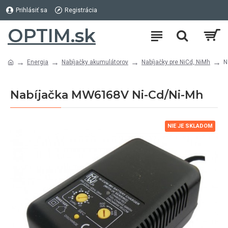
Prihlásiť sa
Registrácia
OPTIM.sk
Energia
Nabíjačky akumulátorov
Nabíjačky pre NiCd, NiMh
N
Nabíjačka MW6168V Ni-Cd/Ni-Mh
NIE JE SKLADOM