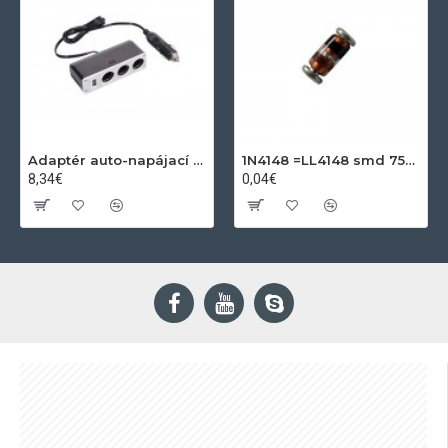
Adaptér auto-napájací 1xkon./3x zdierka- 12/24V, USB 1000mA
1N4148 =LL4148 smd 75V,0.15A SOD80C
8,34€
0,04€