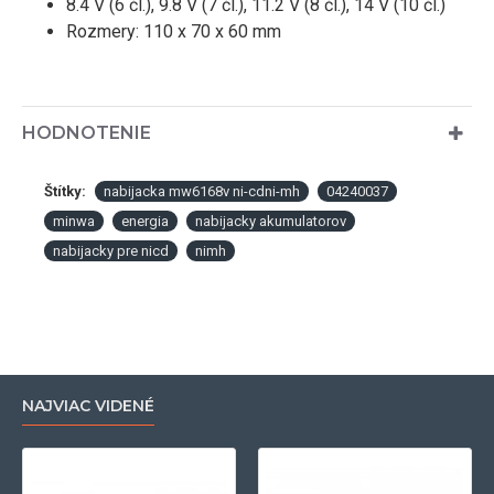
8.4 V (6 čl.), 9.8 V (7 čl.), 11.2 V (8 čl.), 14 V (10 čl.)
Rozmery: 110 x 70 x 60 mm
HODNOTENIE
Štítky:
nabijacka mw6168v ni-cdni-mh
04240037
minwa
energia
nabijacky akumulatorov
nabijacky pre nicd
nimh
NAJVIAC VIDENÉ