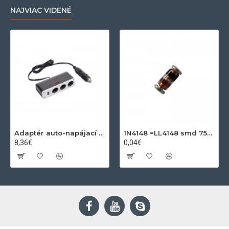
NAJVIAC VIDENÉ
Adaptér auto-napájací 1xkon./3x zdierka- 12/24V, USB 1000mA
1N4148 =LL4148 smd 75V,0.15A SOD80C
8,36€
0,04€