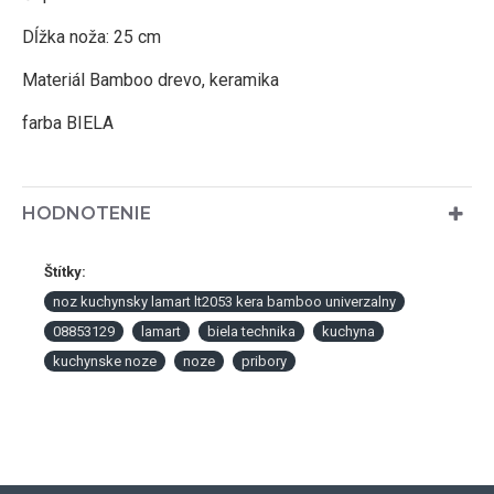
Dĺžka noža: 25 cm
Materiál Bamboo drevo, keramika
farba BIELA
HODNOTENIE
Štítky:
noz kuchynsky lamart lt2053 kera bamboo univerzalny
08853129
lamart
biela technika
kuchyna
kuchynske noze
noze
pribory