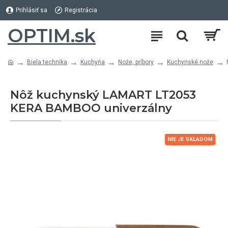
Prihlásiť sa
Registrácia
OPTIM.sk
Biela technika
Kuchyňa
Nože, príbory
Kuchynské nože
Nôž kuchynský LAMART LT2053
KERA BAMBOO univerzálny
NIE JE SKLADOM