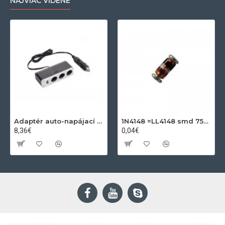
NAJVIAC VIDENÉ
Adaptér auto-napájací 1xkon./3x zdierka- 12/24V, USB 1000mA
1N4148 =LL4148 smd 75V,0.15A SOD80C
8,36€
0,04€