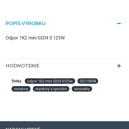
POPIS VÝROBKU
Odpor 1K2 mini 0204 0.125W
HODNOTENIE
Štítky:
odpor 1k2 mini 0204 0125w
02210308
rezistory
rezistory s vyvodmi
suciastky