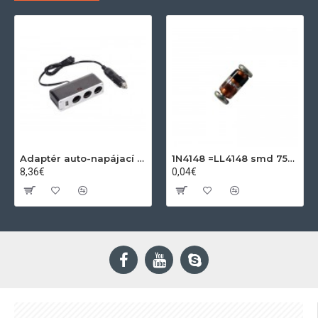
Adaptér auto-napájací 1xkon./3x zdierka- 12/24V, USB 1000mA
1N4148 =LL4148 smd 75V,0.15A SOD80C
8,36€
0,04€