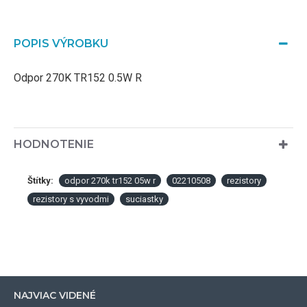
POPIS VÝROBKU
Odpor 270K TR152 0.5W R
HODNOTENIE
Štítky:
odpor 270k tr152 05w r
02210508
rezistory
rezistory s vyvodmi
suciastky
NAJVIAC VIDENÉ