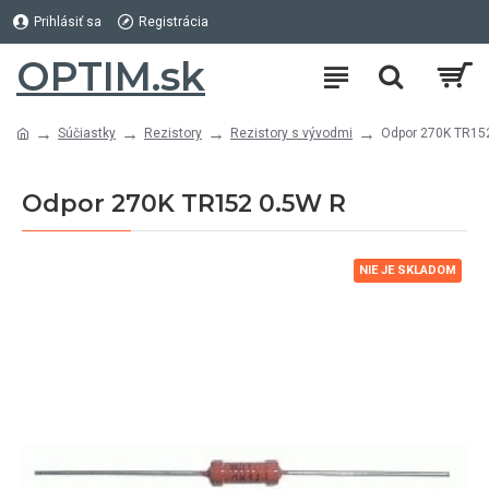
Prihlásiť sa
Registrácia
OPTIM.sk
Súčiastky
Rezistory
Rezistory s vývodmi
Odpor 270K TR15
Odpor 270K TR152 0.5W R
NIE JE SKLADOM