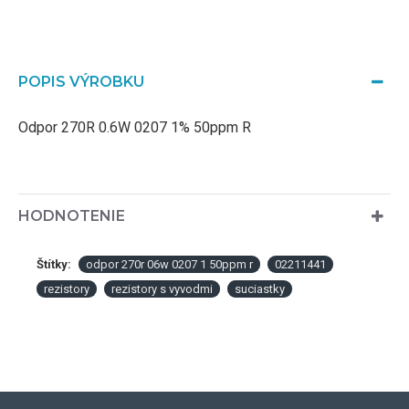
POPIS VÝROBKU
Odpor 270R 0.6W 0207 1% 50ppm R
HODNOTENIE
Štítky:
odpor 270r 06w 0207 1 50ppm r
02211441
rezistory
rezistory s vyvodmi
suciastky