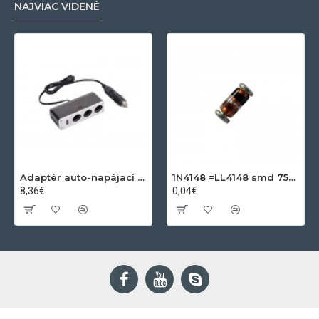
NAJVIAC VIDENÉ
Adaptér auto-napájací 1xkon./3x zdierka- 12/24V, USB 1000mA
1N4148 =LL4148 smd 75V,0.15A SOD80C
8,36€
0,04€