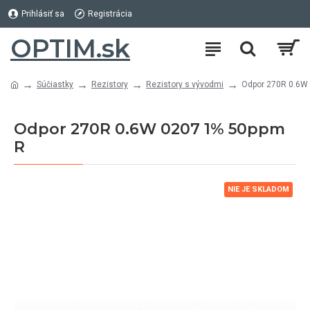
Prihlásiť sa
Registrácia
OPTIM.sk
Súčiastky
Rezistory
Rezistory s vývodmi
Odpor 270R 0.6W
Odpor 270R 0.6W 0207 1% 50ppm
R
NIE JE SKLADOM