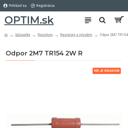
Prihlásiť sa
Registrácia
OPTIM.sk
Súčiastky
Rezistory
Rezistory s vývodmi
Odpor 2M7 TR154
Odpor 2M7 TR154 2W R
NIE JE SKLADOM