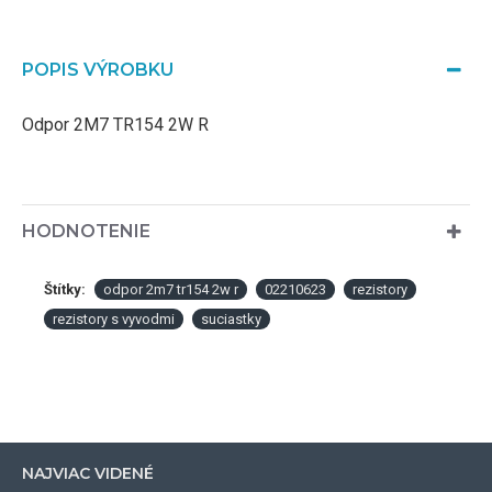
POPIS VÝROBKU
Odpor 2M7 TR154 2W R
HODNOTENIE
Štítky:
odpor 2m7 tr154 2w r
02210623
rezistory
rezistory s vyvodmi
suciastky
NAJVIAC VIDENÉ