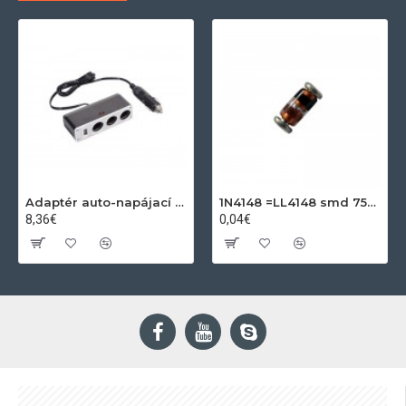
Adaptér auto-napájací 1xkon./3x zdierka- 12/24V, USB 1000mA
1N4148 =LL4148 smd 75V,0.15A SOD80C
8,36€
0,04€