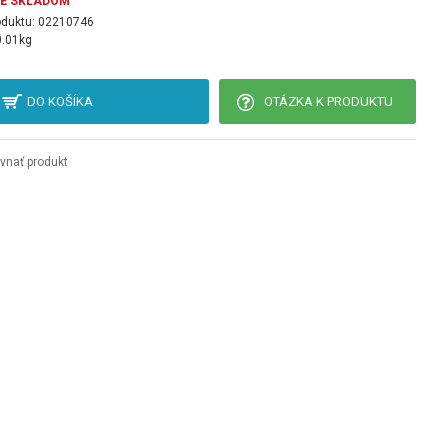
JE SKLADOM
oduktu:
02210746
0.01kg
DO KOŠÍKA
OTÁZKA K PRODUKTU
vnať produkt