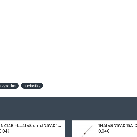
 s vyvodmi
suciastky
1N4148 =LL4148 smd 75V,0.15A SOD80C
1N4148 75V,0.15A 
0,04€
0,04€