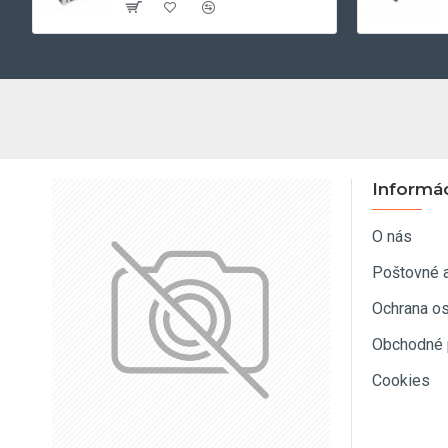
Informá
O nás
Poštovné 
Ochrana o
Obchodné 
Cookies