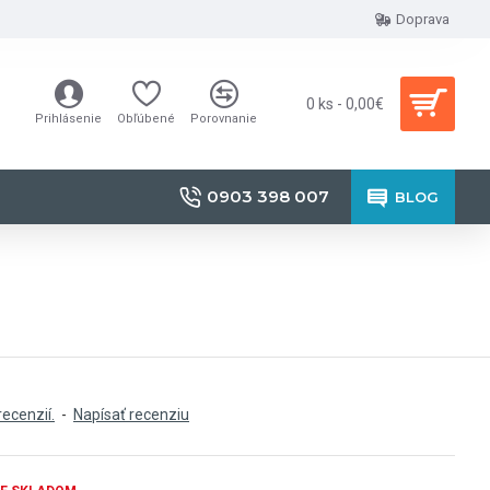
Doprava
0 ks - 0,00€
Prihlásenie
Obľúbené
Porovnanie
0903 398 007
BLOG
recenzií.
-
Napísať recenziu