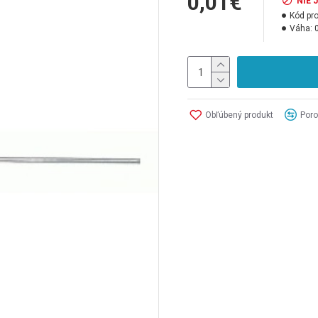
0,01€
NIE 
Kód pr
Váha:
Obľúbený produkt
Poro