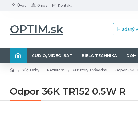
Úvod
O nás
Kontakt
OPTIM.sk
AUDIO, VIDEO, SAT
BIELA TECHNIKA
DOM 
Súčiastky
Rezistory
Rezistory s vývodmi
Odpor 36K T
Odpor 36K TR152 0.5W R