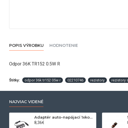
POPIS VÝROBKU
HODNOTENIE
Odpor 36K TR152 0.5W R
Štítky:
odpor 36k tr152 05w r
02210746
rezistory
rezistory
NAJVIAC VIDENÉ
Adaptér auto-napájací 1xkon./3x zdierka- 12/24V, USB 1000mA
8,36€