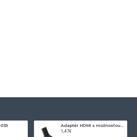
D035
Adaptér HDMI s možnosťou otáčania
1,47€