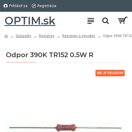
Prihlásiť sa
Registrácia
OPTIM.sk
Súčiastky
Rezistory
Rezistory s vývodmi
Odpor 390K TR15
Odpor 390K TR152 0.5W R
NIE JE SKLADOM