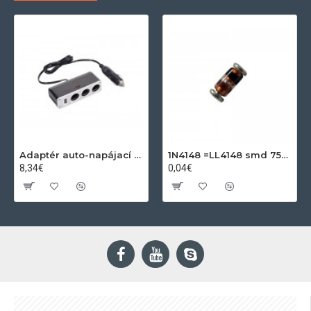
Adaptér auto-napájací 1xkon./3x zdierka- 12/24V, USB 1000mA
1N4148 =LL4148 smd 75V,0.15A SOD80C
8,34€
0,04€