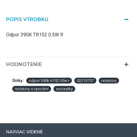
POPIS VÝROBKU
Odpor 390K TR152 0.5W R
HODNOTENIE
Štítky:
odpor 390k tr152 05w r
02210757
rezistory
rezistory s vyvodmi
suciastky
NAJVIAC VIDENÉ