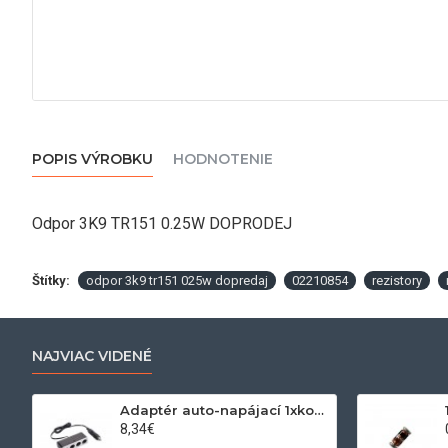
POPIS VÝROBKU
HODNOTENIE
Odpor 3K9 TR151 0.25W DOPRODEJ
Štítky:
odpor 3k9 tr151 025w dopredaj
02210854
rezistory
NAJVIAC VIDENÉ
Adaptér auto-napájací 1xkon./3x zdierka- 12/24V, USB 1000mA
8,34€