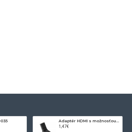
D035
Adaptér HDMI s možnosťou otáčania
1,47€