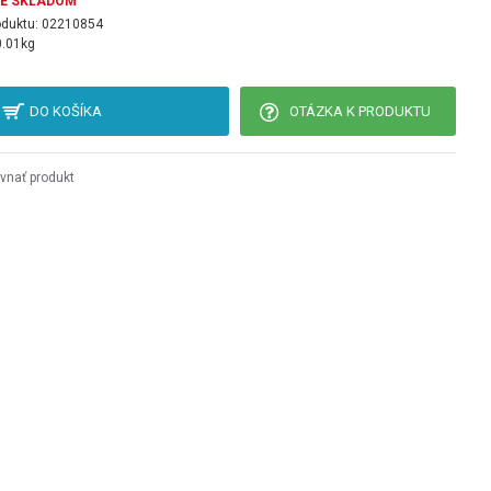
JE SKLADOM
oduktu:
02210854
0.01kg
DO KOŠÍKA
OTÁZKA K PRODUKTU
vnať produkt