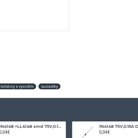
rezistory s vyvodmi
suciastky
1N4148 =LL4148 smd 75V,0.15A SOD80C
1N4148 75V,0.15A 
0,04€
0,04€