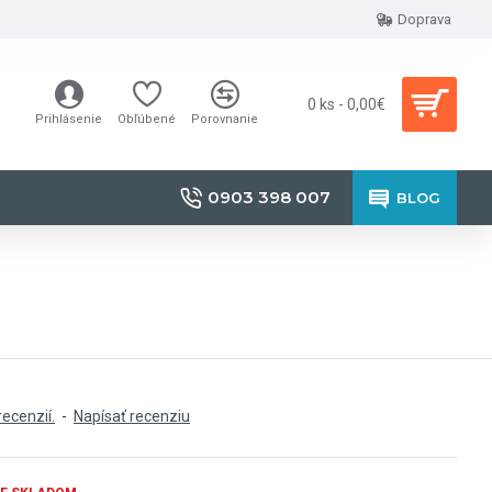
Doprava
0 ks - 0,00€
Prihlásenie
Obľúbené
Porovnanie
0903 398 007
BLOG
recenzií.
-
Napísať recenziu