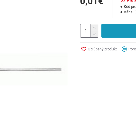
0,01€
NIE 
Kód pr
Váha:
Obľúbený produkt
Poro