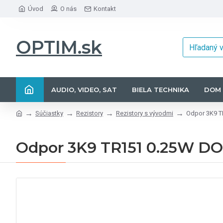
Úvod
O nás
Kontakt
OPTIM.sk
AUDIO, VIDEO, SAT
BIELA TECHNIKA
DOM 
Súčiastky
Rezistory
Rezistory s vývodmi
Odpor 3K9 
Odpor 3K9 TR151 0.25W 