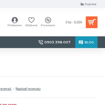
Doprava
0 ks - 0,00€
Prihlásenie
Obľúbené
Porovnanie
0903 398 007
BLOG
recenzií.
-
Napísať recenziu