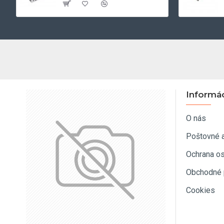
Informá
O nás
Poštovné 
Ochrana o
Obchodné 
Cookies