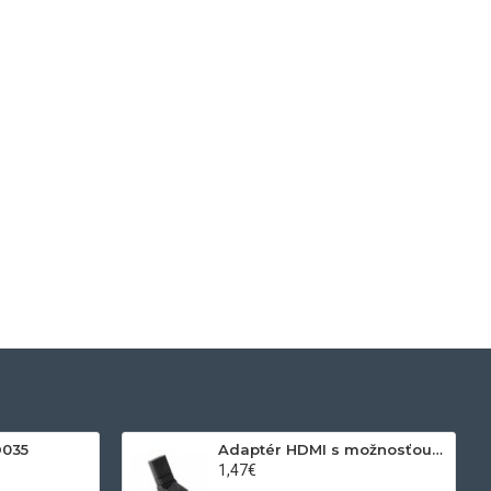
D035
Adaptér HDMI s možnosťou otáčania
1,47€