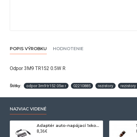
POPIS VÝROBKU
HODNOTENIE
Odpor 3M9 TR152 0.5W R
Štítky:
odpor 3m9 tr152 05w r
02210885
rezistory
rezistory
NAJVIAC VIDENÉ
Adaptér auto-napájací 1xkon./3x zdierka- 12/24V, USB 1000mA
8,36€