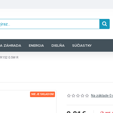
A ZÁHRADA
ENERGIA
DIELŇA
SÚČIASTKY
R152 0.5W R
NIE JE SKLADOM
Na základe 0 