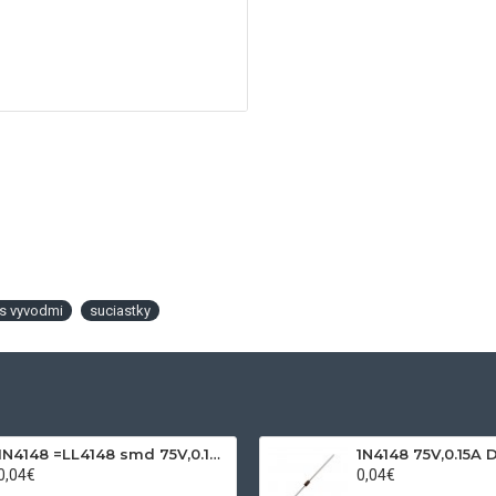
 s vyvodmi
suciastky
1N4148 =LL4148 smd 75V,0.15A SOD80C
1N4148 75V,0.15A 
0,04€
0,04€