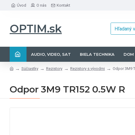
Úvod
O nás
Kontakt
OPTIM.sk
AUDIO, VIDEO, SAT
BIELA TECHNIKA
DOM 
Súčiastky
Rezistory
Rezistory s vývodmi
Odpor 3M9 T
Odpor 3M9 TR152 0.5W R