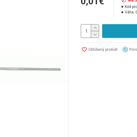
0,01€
NIE 
Kód pr
Váha:
Obľúbený produkt
Poro