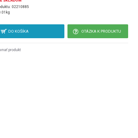
JE SKLADOM
oduktu:
02210885
0.01kg
DO KOŠÍKA
OTÁZKA K PRODUKTU
vnať produkt