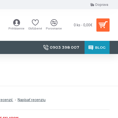
Doprava
0 ks - 0,00€
Prihlásenie
Obľúbené
Porovnanie
0903 398 007
BLOG
recenzií.
-
Napísať recenziu