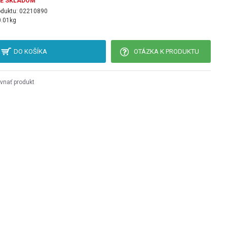
JE SKLADOM
oduktu:
02210890
0.01kg
DO KOŠÍKA
OTÁZKA K PRODUKTU
vnať produkt