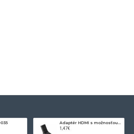
D035
Adaptér HDMI s možnosťou otáčania
1,47€