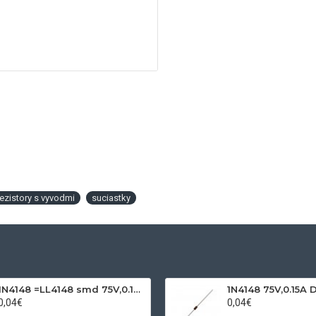
rezistory s vyvodmi
suciastky
1N4148 =LL4148 smd 75V,0.15A SOD80C
1N4148 75V,0.15A 
0,04€
0,04€