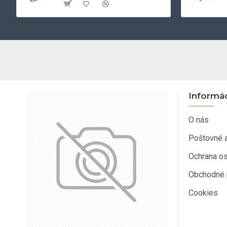
Informá
O nás
Poštovné 
Ochrana o
Obchodné 
Cookies