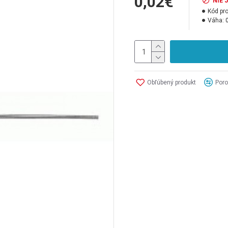
0,02€
NIE 
Kód pr
Váha:
Obľúbený produkt
Poro