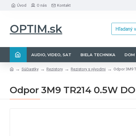
Úvod
O nás
Kontakt
OPTIM.sk
AUDIO, VIDEO, SAT
BIELA TECHNIKA
DOM 
Súčiastky
Rezistory
Rezistory s vývodmi
Odpor 3M9 
Odpor 3M9 TR214 0.5W D