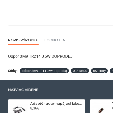
POPIS VÝROBKU
HODNOTENIE
Odpor 3M9 TR214 0.5W DOPRODEJ
Štítky:
odpor 3m9 tr214 05w dopredaj
02210890
rezistory
NAJVIAC VIDENÉ
Adaptér auto-napájací 1xkon./3x zdierka- 12/24V, USB 1000mA
8,36€