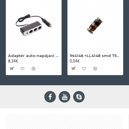
Adaptér auto-napájací 1xkon./3x zdierka- 12/24V, USB 1000mA
1N4148 =LL4148 smd 75V,0.15A SOD80C
8,34€
0,04€