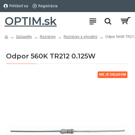
Prihlásiť sa
Registrácia
OPTIM.sk
Súčiastky
Rezistory
Rezistory s vývodmi
Odpor 560K TR21
Odpor 560K TR212 0.125W
NIE JE SKLADOM