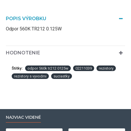
POPIS VÝROBKU
Odpor 560K TR212 0.125W
HODNOTENIE
Štítky:
odpor 560k tr212 0125w
02211039
rezistory
rezistory s vyvodmi
suciastky
NAJVIAC VIDENÉ