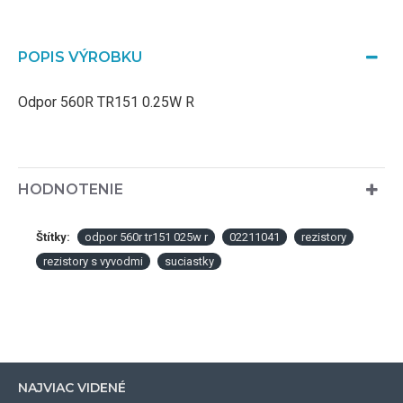
POPIS VÝROBKU
Odpor 560R TR151 0.25W R
HODNOTENIE
Štítky:
odpor 560r tr151 025w r
02211041
rezistory
rezistory s vyvodmi
suciastky
NAJVIAC VIDENÉ