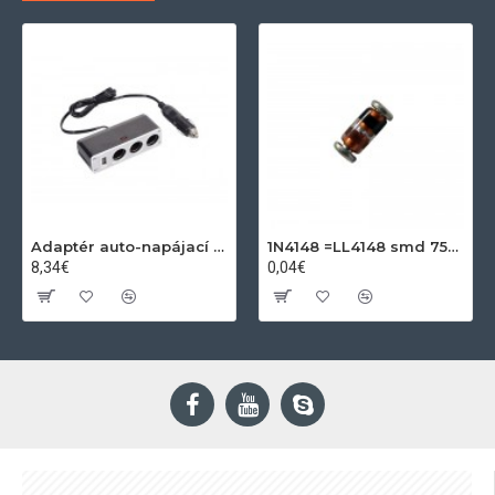
Adaptér auto-napájací 1xkon./3x zdierka- 12/24V, USB 1000mA
1N4148 =LL4148 smd 75V,0.15A SOD80C
8,34€
0,04€