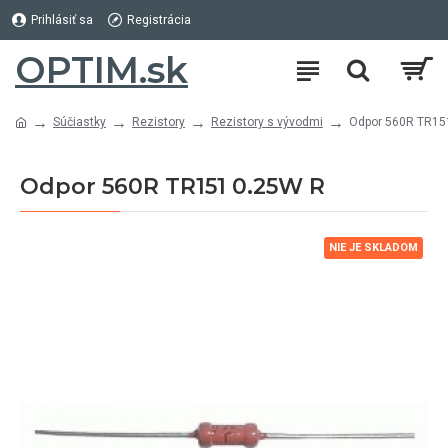
Prihlásiť sa
Registrácia
OPTIM.sk
Súčiastky
Rezistory
Rezistory s vývodmi
Odpor 560R TR15
Odpor 560R TR151 0.25W R
NIE JE SKLADOM