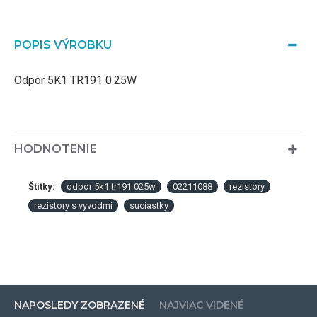
POPIS VÝROBKU
Odpor 5K1 TR191 0.25W
HODNOTENIE
Štítky:
odpor 5k1 tr191 025w
02211088
rezistory
rezistory s vyvodmi
suciastky
NAPOSLEDY ZOBRAZENÉ
NAJVIAC VIDENÉ