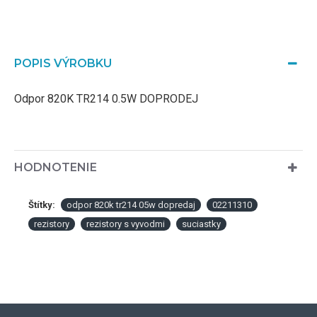
POPIS VÝROBKU
Odpor 820K TR214 0.5W DOPRODEJ
HODNOTENIE
Štítky:
odpor 820k tr214 05w dopredaj
02211310
rezistory
rezistory s vyvodmi
suciastky