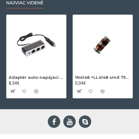
NAJVIAC VIDENÉ
Adaptér auto-napájací 1xkon./3x zdierka- 12/24V, USB 1000mA
1N4148 =LL4148 smd 75V,0.15A SOD80C
8,34€
0,04€