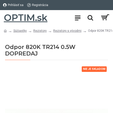
Prihlásiť sa
Registrácia
OPTIM.sk
Súčiastky
Rezistory
Rezistory s vývodmi
Odpor 820K TR2
Odpor 820K TR214 0.5W
DOPREDAJ
NIE JE SKLADOM