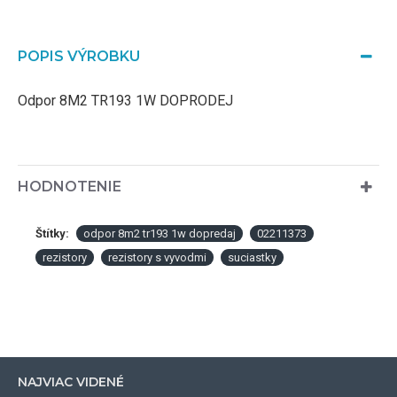
POPIS VÝROBKU
Odpor 8M2 TR193 1W DOPRODEJ
HODNOTENIE
Štítky:
odpor 8m2 tr193 1w dopredaj
02211373
rezistory
rezistory s vyvodmi
suciastky
NAJVIAC VIDENÉ