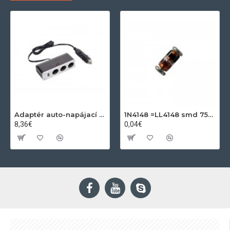
Adaptér auto-napájací 1xkon./3x zdierka- 12/24V, USB 1000mA
1N4148 =LL4148 smd 75V,0.15A SOD80C
8,36€
0,04€