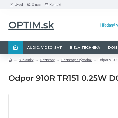
Úvod
O nás
Kontakt
OPTIM.sk
AUDIO, VIDEO, SAT
BIELA TECHNIKA
DOM 
Súčiastky
Rezistory
Rezistory s vývodmi
Odpor 910R
Odpor 910R TR151 0.25W 