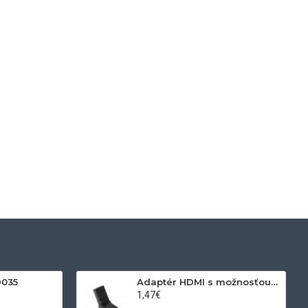
D035
Adaptér HDMI s možnosťou otáčania
1,47€