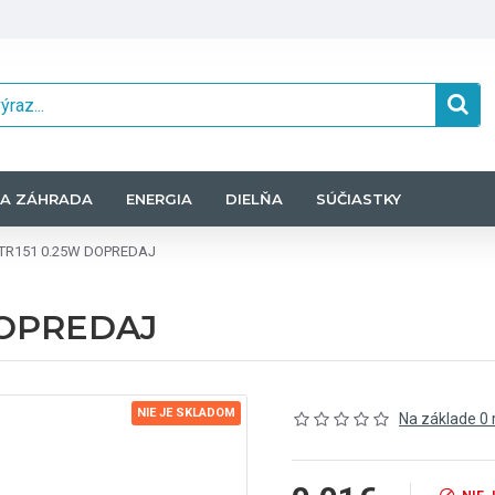
A ZÁHRADA
ENERGIA
DIELŇA
SÚČIASTKY
 TR151 0.25W DOPREDAJ
DOPREDAJ
NIE JE SKLADOM
Na základe 0 