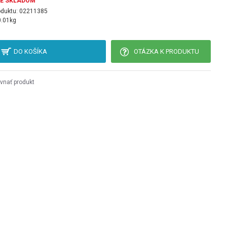
JE SKLADOM
oduktu:
02211385
0.01kg
DO KOŠÍKA
OTÁZKA K PRODUKTU
vnať produkt