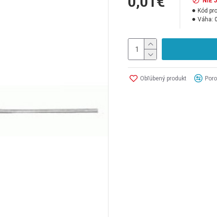
0,01€
NIE 
Kód pr
Váha:
Obľúbený produkt
Poro