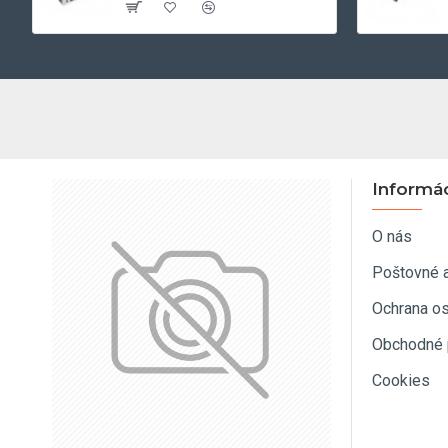
Informá
O nás
Poštovné 
Ochrana o
Obchodné 
Cookies