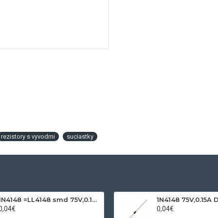
rezistory s vyvodmi
suciastky
1N4148 =LL4148 smd 75V,0.15A SOD80C
1N4148 75V,0.15A 
0,04€
0,04€