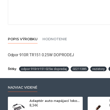
POPIS VÝROBKU
HODNOTENIE
Odpor 910R TR151 0.25W DOPRODEJ
Štítky:
odpor 910r tr151 025w dopredaj
02211385
rezistory
NAJVIAC VIDENÉ
Adaptér auto-napájací 1xkon./3x zdierka- 12/24V, USB 1000mA
8,34€