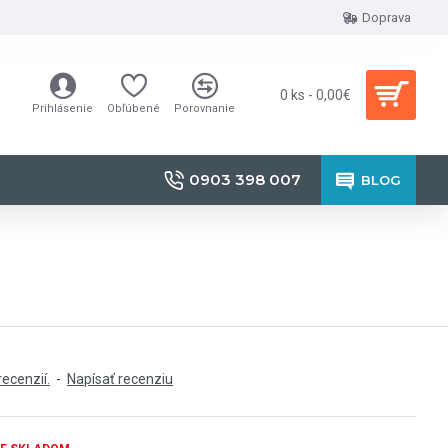
Doprava
0 ks - 0,00€
Prihlásenie
Obľúbené
Porovnanie
0903 398 007
BLOG
recenzií.
-
Napísať recenziu