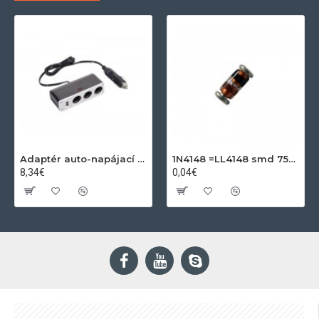
Adaptér auto-napájací 1xkon./3x zdierka- 12/24V, USB 1000mA
1N4148 =LL4148 smd 75V,0.15A SOD80C
8,34€
0,04€