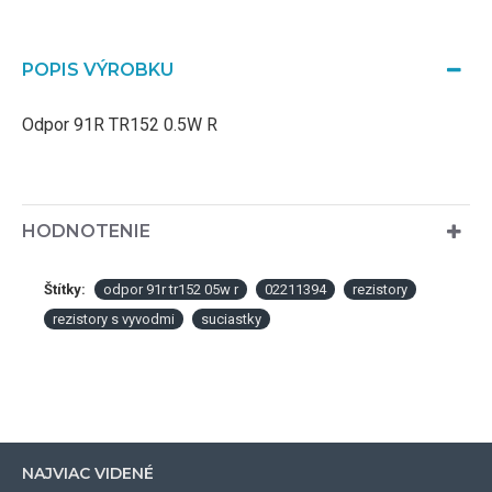
POPIS VÝROBKU
Odpor 91R TR152 0.5W R
HODNOTENIE
Štítky:
odpor 91r tr152 05w r
02211394
rezistory
rezistory s vyvodmi
suciastky
NAJVIAC VIDENÉ