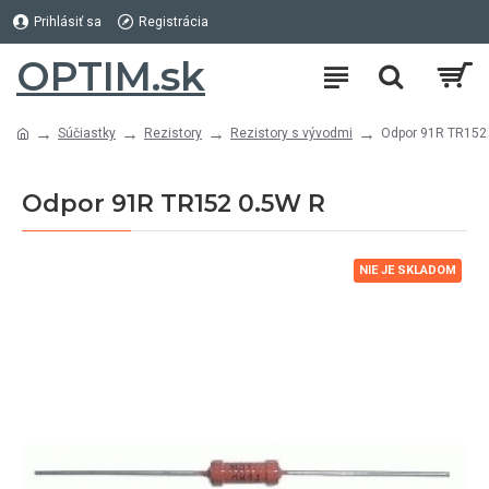
Prihlásiť sa
Registrácia
OPTIM.sk
Súčiastky
Rezistory
Rezistory s vývodmi
Odpor 91R TR152
Odpor 91R TR152 0.5W R
NIE JE SKLADOM